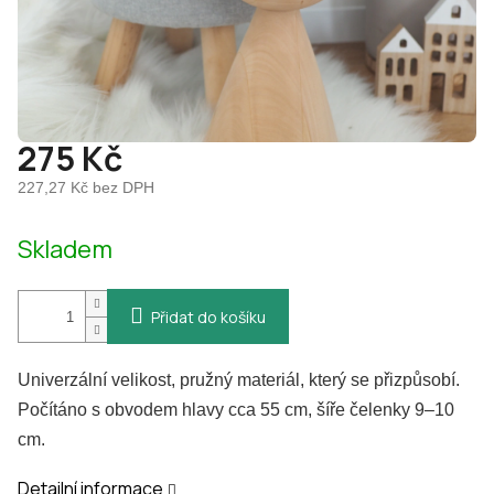
275 Kč
227,27 Kč bez DPH
Měrná
Skladem
cena:
Přidat do košíku
Univerzální velikost, pružný materiál, který se přizpůsobí.
Počítáno s obvodem hlavy cca 55 cm, šíře čelenky 9–10
cm.
Detailní informace