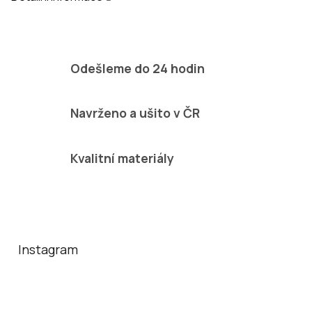
Odešleme do 24 hodin
Navrženo a ušito v ČR
Kvalitní materiály
Z
á
p
a
Instagram
t
í