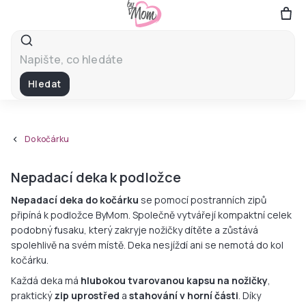
Přejít
na
obsah
Hledat
Do kočárku
Nepadací deka k podložce
Nepadací deka do kočárku
se pomocí postranních zipů
připíná k podložce ByMom. Společně vytvářejí kompaktní celek
podobný fusaku, který zakryje nožičky dítěte a zůstává
spolehlivě na svém místě. Deka nesjíždí ani se nemotá do kol
kočárku.
Každá deka má
hlubokou tvarovanou kapsu na nožičky
,
praktický
zip uprostřed
a
stahování v horní části
. Díky