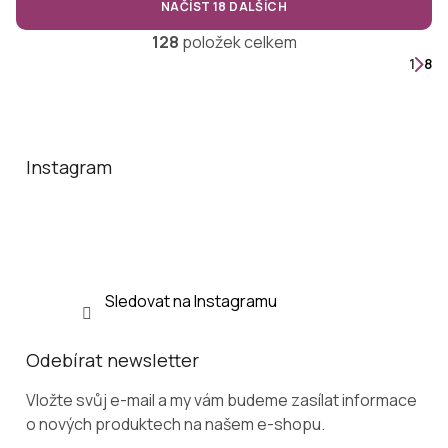
NAČÍST 18 DALŠÍCH
O
128
položek celkem
v
S
1
8
l
t
á
r
Z
d
á
á
n
a
p
k
c
a
o
Instagram
í
v
t
p
á
r
í
n
v
í
k
y
v
Sledovat na Instagramu
ý
p
i
s
Odebírat newsletter
u
Vložte svůj e-mail a my vám budeme zasílat informace
o nových produktech na našem e-shopu.