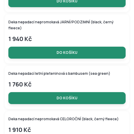
DO KOŠÍKU
Tip
Deka nepadací nepromokavá JARNÍ/PODZIMNÍ (black, černý
fleece)
1 940 Kč
DO KOŠÍKU
BAMBUSOVÁ KOLEKCE
Deka nepadací letní pleteninová s bambusem (sea green)
1 760 Kč
DO KOŠÍKU
Deka nepadací nepromokavá CELOROČNÍ (black, černý fleece)
1 910 Kč