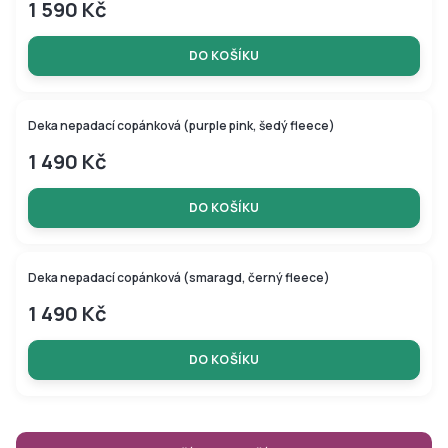
1 590 Kč
DO KOŠÍKU
Novinka
Deka nepadací copánková (purple pink, šedý fleece)
1 490 Kč
DO KOŠÍKU
Deka nepadací copánková (smaragd, černý fleece)
1 490 Kč
DO KOŠÍKU