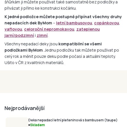
šňůrkám ji můžete používat také samostatně bez podložky a
přivázat ji přímo ke konstrukci kočárku.
K jedné podložce můžete postupně připínat všechny druhy
nepadacích dek ByMom
–
letní bambusovou
,
copánkovou
,
vaflovou
,
celoroční nepromokavou
,
zateplenou
jarní/podzimní
i
zimní
.
Všechny nepadací deky jsou
kompatibilní se všemi
podložkami ByMom
. Jednu podložku tak můžete používat po
celý rok a měnit pouze deku podle počasí a aktuální teploty.
Ušito v ČR z kvalitních materiálů.
Zateplené nepadací
Přechodové nepadací
Celoroční
deky
Letní nepadací deky
deky
nepromokavé deky
Nejprodávanější
Deka nepadací letní pleteninová s bambusem (taupe)
Skladem