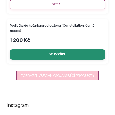
DETAIL
Podložka do kočárku prodloužená (Constellation, černý
fleece)
1 200 Kč
DO KOŠÍKU
ZOBRAZIT VŠECHNY SOUVISEJÍCÍ PRODUKTY
Z
á
p
a
Instagram
t