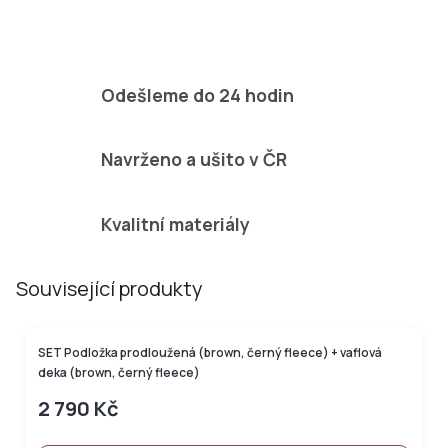
Odešleme do 24 hodin
Navrženo a ušito v ČR
Kvalitní materiály
Související produkty
Novinka
SET Podložka prodloužená (brown, černý fleece) + vaflová
deka (brown, černý fleece)
2 790 Kč