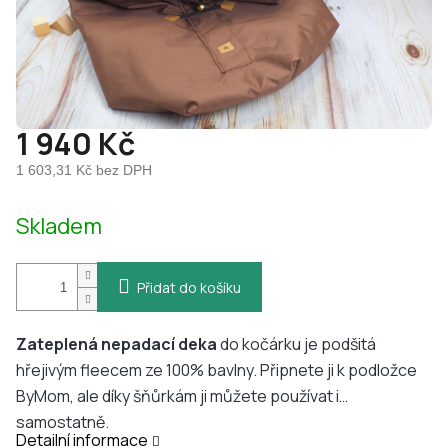
1 940 Kč
1 603,31 Kč bez DPH
Měrná
Skladem
cena:
Přidat do košíku
Zateplená nepadací deka
do kočárku je podšitá
hřejivým fleecem ze 100% bavlny. Připnete ji k podložce
ByMom, ale díky šňůrkám ji můžete používat i
samostatně.
Detailní informace