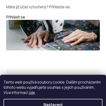
Máte již účet vytvořený? Přihlaste se.
Přihlásit se
Inspirace
Tento web používá soubory cookie. Dalším procházením
tohoto webu vyjadřujete souhlas s jejich používáním..
ZOBRAZIT VÍCE
Více informací
zde
.
Nastavení