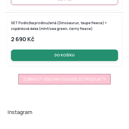
SET Podložka prodloužená (Dinosaurus, taupe fleece) +
copánková deka (mint/sea green, černý fleece)
2 690 Kč
DO KOŠÍKU
ZOBRAZIT VŠECHNY SOUVISEJÍCÍ PRODUKTY
Z
á
p
a
Instagram
t
í