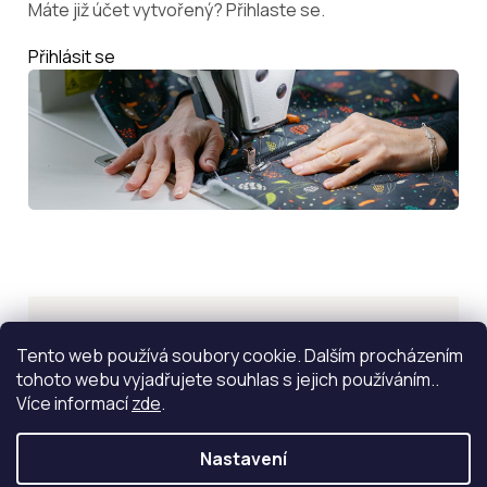
Máte již účet vytvořený? Přihlaste se.
Přihlásit se
Inspirace
Tento web používá soubory cookie. Dalším procházením
tohoto webu vyjadřujete souhlas s jejich používáním..
ZOBRAZIT VÍCE
Více informací
zde
.
Nastavení