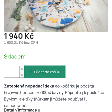
1 940 Kč
1 603,31 Kč bez DPH
Měrná
Skladem
cena:
Přidat do košíku
Zateplená nepadací deka
do kočárku je podšitá
hřejivým fleecem ze 100% bavlny. Připnete ji k podložce
ByMom, ale díky šňůrkám ji můžete používat i
samostatně.
Detailní informace