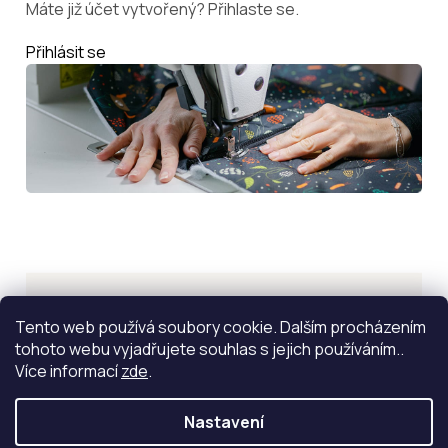
Máte již účet vytvořený? Přihlaste se.
Přihlásit se
Inspirace
Tento web používá soubory cookie. Dalším procházením
tohoto webu vyjadřujete souhlas s jejich používáním..
ZOBRAZIT VÍCE
Více informací
zde
.
Nastavení