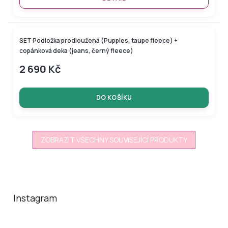
SET Podložka prodloužená (Puppies, taupe fleece) +
copánková deka (jeans, černý fleece)
2 690 Kč
DO KOŠÍKU
ZOBRAZIT VŠECHNY SOUVISEJÍCÍ PRODUKTY
Z
á
p
a
Instagram
t
í