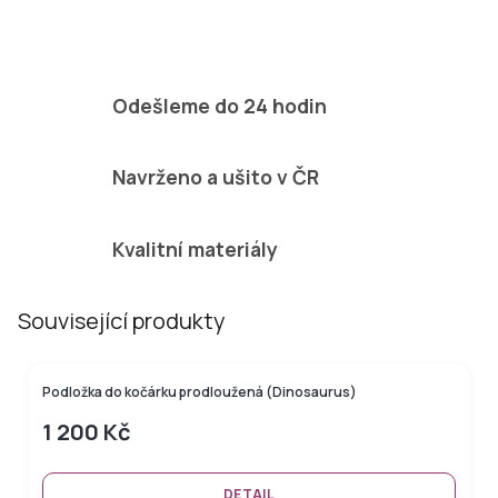
samostatně.
Odešleme do 24 hodin
Navrženo a ušito v ČR
Kvalitní materiály
Související produkty
Podložka do kočárku prodloužená (Dinosaurus)
1 200 Kč
DETAIL