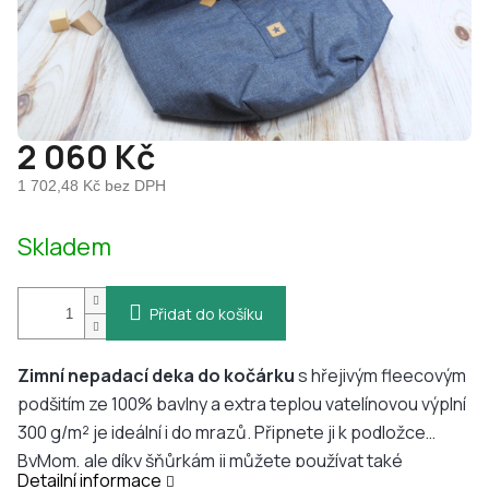
2 060 Kč
1 702,48 Kč bez DPH
Měrná
Skladem
cena:
Přidat do košíku
Zimní nepadací deka do kočárku
s hřejivým fleecovým
podšitím ze 100% bavlny a extra teplou vatelínovou výplní
300 g/m² je ideální i do mrazů. Připnete ji k podložce
ByMom, ale díky šňůrkám ji můžete používat také
Detailní informace