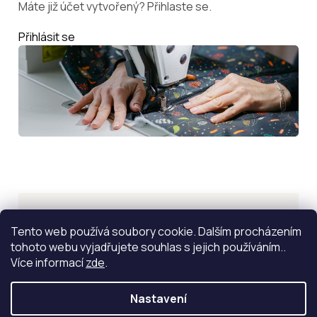
Máte již účet vytvořený? Přihlaste se.
Přihlásit se
Inspirace
Tento web používá soubory cookie. Dalším procházením
tohoto webu vyjadřujete souhlas s jejich používáním..
ZOBRAZIT VÍCE
Více informací
zde
.
Nastavení