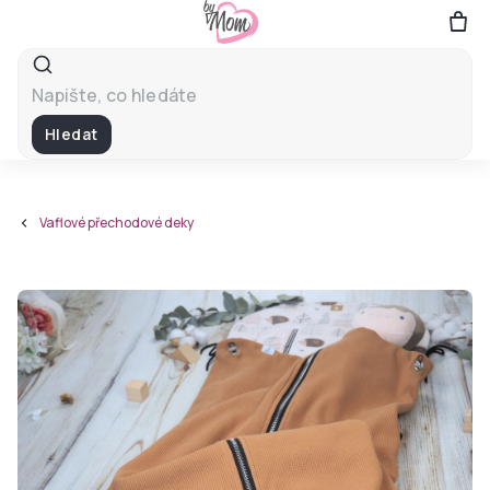
Přejít
na
obsah
Hledat
Vaflové přechodové deky