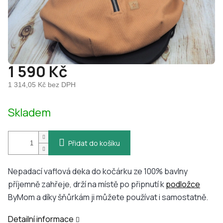
1 590 Kč
1 314,05 Kč bez DPH
Měrná
Skladem
cena:
Přidat do košíku
Nepadací vaflová deka do kočárku ze 100% bavlny
příjemně zahřeje, drží na místě po připnutí k
podložce
ByMom a díky šňůrkám ji můžete používat i samostatně.
Detailní informace