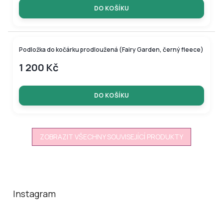
DO KOŠÍKU
Podložka do kočárku prodloužená (Fairy Garden, černý fleece)
1 200 Kč
DO KOŠÍKU
ZOBRAZIT VŠECHNY SOUVISEJÍCÍ PRODUKTY
Z
á
p
a
Instagram
t
í