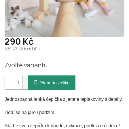
290 Kč
239,67 Kč bez DPH
Měrná
Zvolte variantu
cena:
Přidat do košíku
Jednostranná lehká čepička z jemné teplákoviny s detaily.
Hodí se na jaro i podzim.
Slaďte svou čepičku k bundě, mikince, podložce či dece!