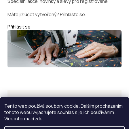
Speciální akce, novinky a slevy pro registrované
Máte již účet vytvořený? Přihlaste se.
Přihlásit se
Inspirace
Tento web používá soubory cookie. Dalším procházením
tohoto webu vyjadřujete souhlas s jejich používáním..
ZOBRAZIT VÍCE
Více informací
zde
.