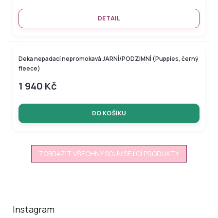
DETAIL
Deka nepadací nepromokavá JARNÍ/PODZIMNÍ (Puppies, černý
fleece)
1 940 Kč
DO KOŠÍKU
ZOBRAZIT VŠECHNY SOUVISEJÍCÍ PRODUKTY
Z
á
p
a
Instagram