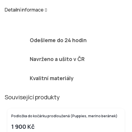
Detailní informace
Odešleme do 24 hodin
Navrženo a ušito v ČR
Kvalitní materiály
Související produkty
100% merino beránek
Podložka do kočárku prodloužená (Puppies, merino beránek)
1 900 Kč