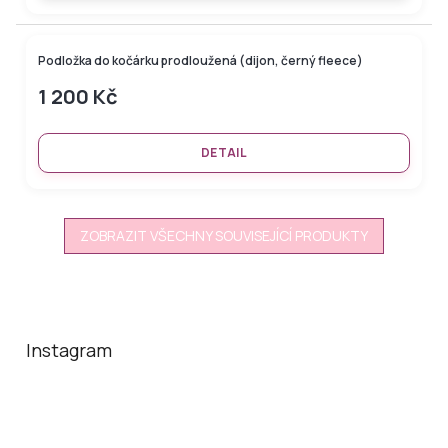
Podložka do kočárku prodloužená (dijon, černý fleece)
1 200 Kč
DETAIL
ZOBRAZIT VŠECHNY SOUVISEJÍCÍ PRODUKTY
Z
á
p
a
Instagram
t
í