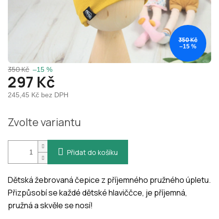
350 Kč
–15 %
350 Kč
–15 %
297 Kč
245,45 Kč bez DPH
Měrná
Zvolte variantu
cena:
Přidat do košíku
Dětská žebrovaná čepice z příjemného pružného úpletu.
Přizpůsobí se každé dětské hlaviččce, je příjemná,
pružná a skvěle se nosí!