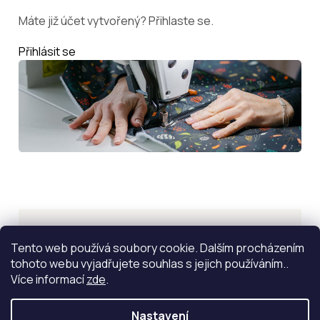
Máte již účet vytvořený? Přihlaste se.
Přihlásit se
Inspirace
Tento web používá soubory cookie. Dalším procházením
tohoto webu vyjadřujete souhlas s jejich používáním..
ZOBRAZIT VÍCE
Více informací
zde
.
Nastavení