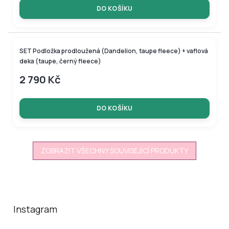
DO KOŠÍKU
SET Podložka prodloužená (Dandelion, taupe fleece) + vaflová
deka (taupe, černý fleece)
2 790 Kč
DO KOŠÍKU
ZOBRAZIT VŠECHNY SOUVISEJÍCÍ PRODUKTY
Z
á
p
a
Instagram
t