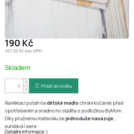
190 Kč
157,02 Kč bez DPH
Měrná
Skladem
cena:
Přidat do košíku
Navlékací potah na
dětské madlo
chrání kočárek před
opotřebením a snadno ho sladíte s podložkou ByMom.
Díky pružnému materiálu se
jednoduše
nasazuje
,
sundává i pere.
Detailní informace