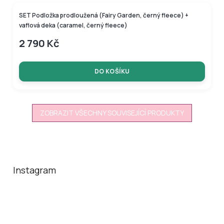
SET Podložka prodloužená (Fairy Garden, černý fleece) +
vaflová deka (caramel, černý fleece)
2 790 Kč
DO KOŠÍKU
ZOBRAZIT VŠECHNY SOUVISEJÍCÍ PRODUKTY
Z
á
p
a
Instagram
t
í