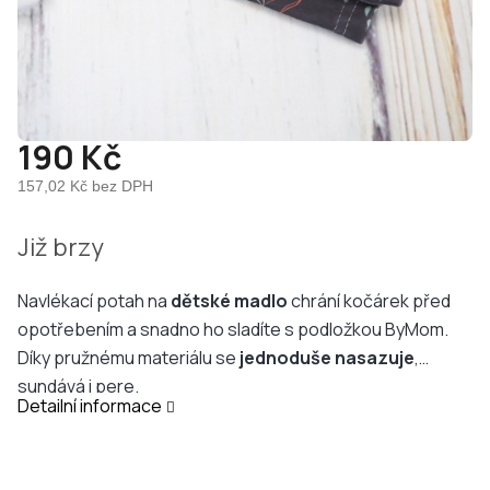
190 Kč
157,02 Kč bez DPH
Měrná
Již brzy
cena:
Navlékací potah na
dětské madlo
chrání kočárek před
opotřebením a snadno ho sladíte s podložkou ByMom.
Díky pružnému materiálu se
jednoduše
nasazuje
,
sundává i pere.
Detailní informace