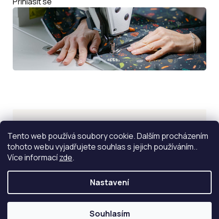
Přihlásit se
Inspirace
Tento web používá soubory cookie. Dalším procházením
tohoto webu vyjadřujete souhlas s jejich používáním..
ZOBRAZIT VÍCE
Více informací
zde
.
Nastavení
Souhlasím