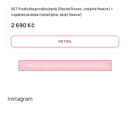
SET Podložka prodloužená (Pastel Roses, old pink fleece) +
copánková deka (violet pink, šedý fleece)
2 690 Kč
DETAIL
ZOBRAZIT VŠECHNY SOUVISEJÍCÍ PRODUKTY
Z
á
p
a
Instagram
t
í