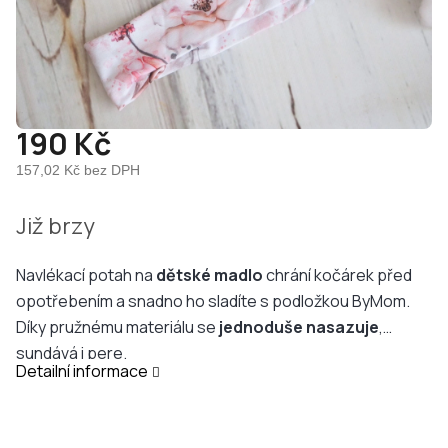
190 Kč
157,02 Kč bez DPH
Měrná
Již brzy
cena:
Navlékací potah na
dětské madlo
chrání kočárek před
opotřebením a snadno ho sladíte s podložkou ByMom.
Díky pružnému materiálu se
jednoduše
nasazuje
,
sundává i pere.
Detailní informace