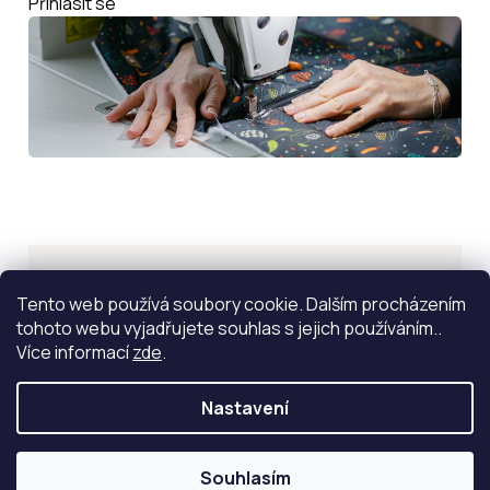
Přihlásit se
Inspirace
Tento web používá soubory cookie. Dalším procházením
tohoto webu vyjadřujete souhlas s jejich používáním..
ZOBRAZIT VÍCE
Více informací
zde
.
Nastavení
Souhlasím