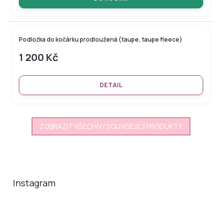
Novinka
Podložka do kočárku prodloužená (taupe, taupe fleece)
1 200 Kč
DETAIL
ZOBRAZIT VŠECHNY SOUVISEJÍCÍ PRODUKTY
Z
á
p
a
Instagram
t
í