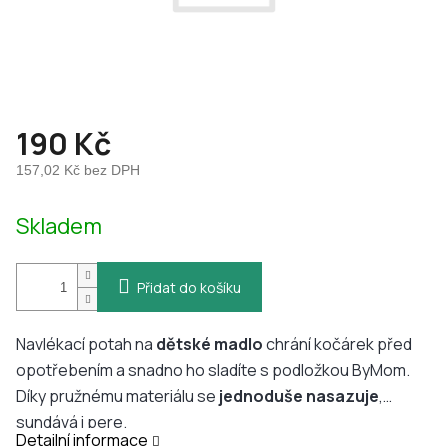
190 Kč
157,02 Kč bez DPH
Měrná
Skladem
cena:
Přidat do košíku
Navlékací potah na
dětské madlo
chrání kočárek před
opotřebením a snadno ho sladíte s podložkou ByMom.
Díky pružnému materiálu se
jednoduše
nasazuje
,
sundává i pere.
Detailní informace