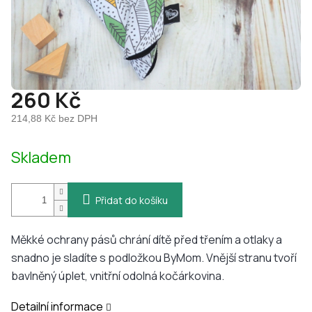
260 Kč
214,88 Kč bez DPH
Měrná
Skladem
cena:
Přidat do košíku
Měkké ochrany pásů chrání dítě před třením a otlaky a
snadno je sladíte s podložkou ByMom. Vnější stranu tvoří
bavlněný úplet, vnitřní odolná kočárkovina.
Detailní informace