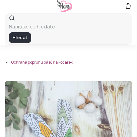
Přejít
na
obsah
Hledat
Ochrana popruhu pásů na kočárek