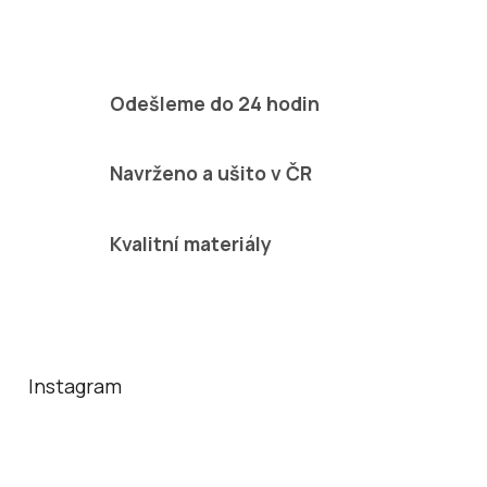
Odešleme do 24 hodin
Navrženo a ušito v ČR
Kvalitní materiály
Z
á
p
a
Instagram
t
í