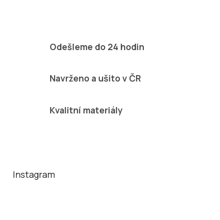
Odešleme do 24 hodin
Navrženo a ušito v ČR
Kvalitní materiály
Z
á
p
a
Instagram
t
í