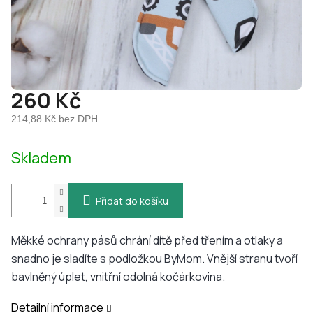
260 Kč
214,88 Kč bez DPH
Měrná
Skladem
cena:
Přidat do košíku
Měkké ochrany pásů chrání dítě před třením a otlaky a
snadno je sladíte s podložkou ByMom. Vnější stranu tvoří
bavlněný úplet, vnitřní odolná kočárkovina.
Detailní informace