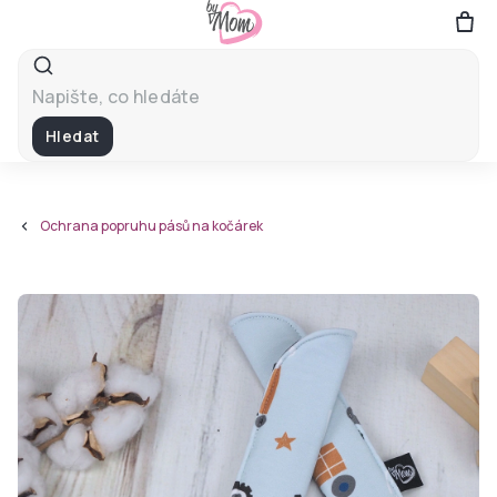
Přejít
na
obsah
Hledat
Ochrana popruhu pásů na kočárek