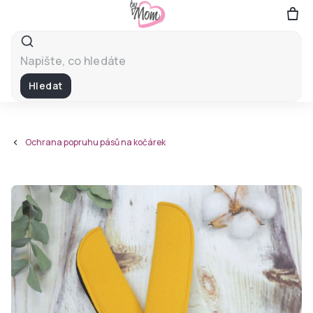
Přejít
na
obsah
Hledat
Ochrana popruhu pásů na kočárek