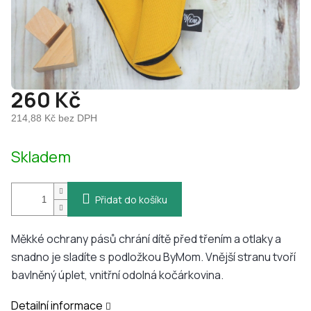
260 Kč
214,88 Kč bez DPH
Měrná
Skladem
cena:
Přidat do košíku
Měkké ochrany pásů chrání dítě před třením a otlaky a
snadno je sladíte s podložkou ByMom. Vnější stranu tvoří
bavlněný úplet, vnitřní odolná kočárkovina.
Detailní informace