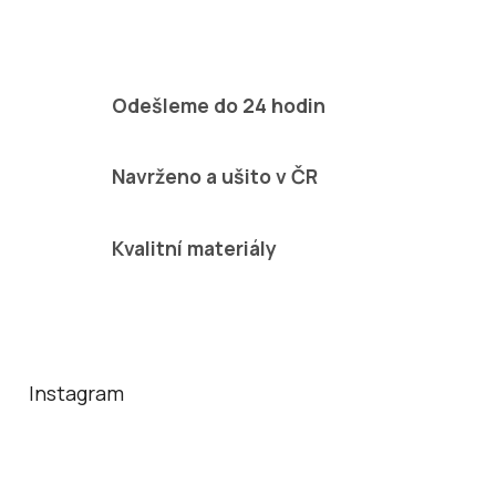
Odešleme do 24 hodin
Navrženo a ušito v ČR
Kvalitní materiály
Z
á
p
a
Instagram
t
í