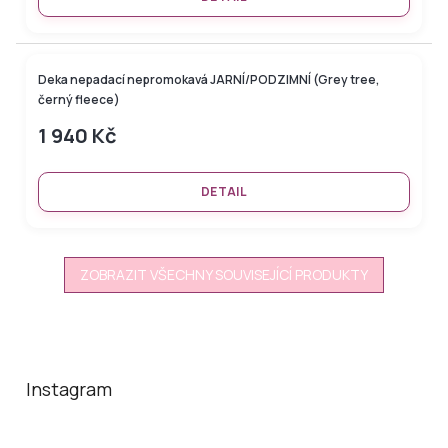
Deka nepadací nepromokavá JARNÍ/PODZIMNÍ (Grey tree,
černý fleece)
1 940 Kč
DETAIL
ZOBRAZIT VŠECHNY SOUVISEJÍCÍ PRODUKTY
Z
á
p
a
Instagram
t
í