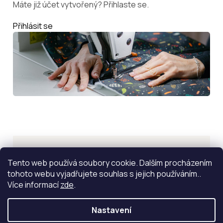
Máte již účet vytvořený? Přihlaste se.
Přihlásit se
Inspirace
Tento web používá soubory cookie. Dalším procházením
tohoto webu vyjadřujete souhlas s jejich používáním..
ZOBRAZIT VÍCE
Více informací
zde
.
Nastavení