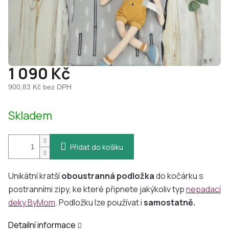
1 090 Kč
900,83 Kč bez DPH
Měrná
Skladem
cena:
Přidat do košíku
Unikátní kratší
oboustranná
podložka
do kočárku s
postranními zipy, ke které připnete jakýkoliv typ
n
epadací
deky ByMom
. Podložku lze používat i
samostatně.
Detailní informace