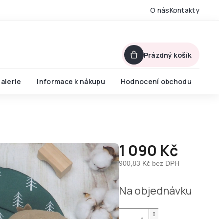
O nás
Kontakty
Prázdný košík
alerie
Informace k nákupu
Hodnocení obchodu
1 090 Kč
900,83 Kč bez DPH
Měrná
Na objednávku
cena: