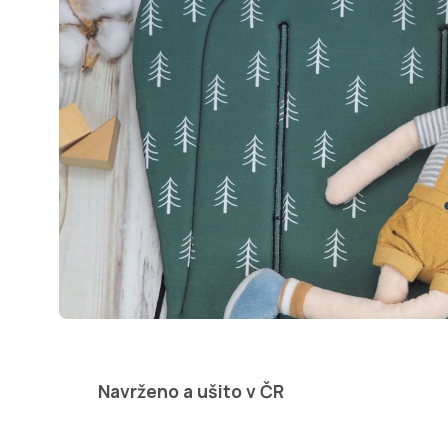
Navrženo a ušito v ČR