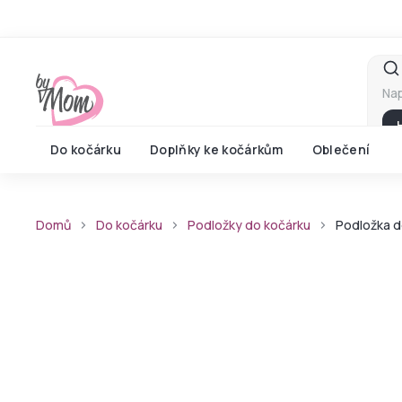
Přejít
na
obsah
Do kočárku
Doplňky ke kočárkům
Oblečení
Domů
Do kočárku
Podložky do kočárku
Podložka d