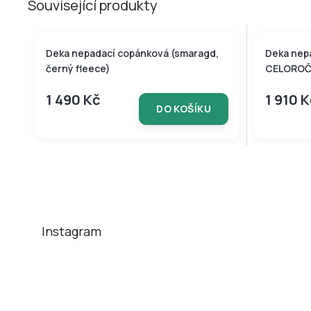
Související produkty
Deka nepadací copánková (smaragd,
Deka nep
černý fleece)
CELOROČN
1 490 Kč
1 910 
DO KOŠÍKU
Z
á
p
a
t
Instagram
í