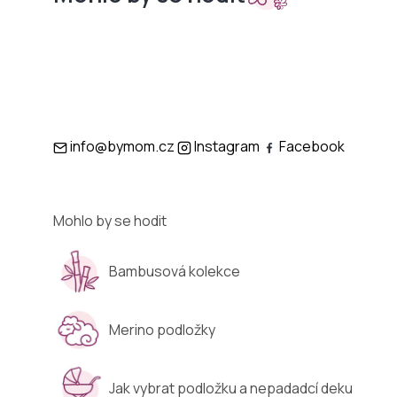
Sety do
Podložky
kočárků
info@bymom.cz
Instagram
Facebook
Mohlo by se hodit
Bambusová kolekce
Merino podložky
Jak vybrat podložku a nepadadcí deku