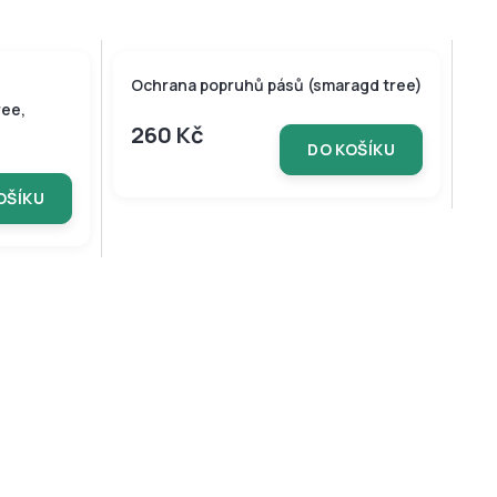
Ochrana popruhů pásů (smaragd tree)
ree,
260 Kč
DO KOŠÍKU
OŠÍKU