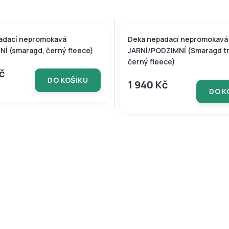
adací nepromokavá
Deka nepadací nepromokavá
Í (smaragd, černý fleece)
JARNÍ/PODZIMNÍ (Smaragd t
černý fleece)
Kč
DO KOŠÍKU
1 940 Kč
DO K