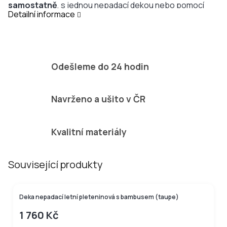
samostatně
, s jednou nepadací dekou nebo pomocí
Detailní informace
adaptéru
lze připevnit dvě nepadací deky naráz!
Odešleme do 24 hodin
Navrženo a ušito v ČR
Kvalitní materiály
Související produkty
BAMBUSOVÁ KOLEKCE
Deka nepadací letní pleteninová s bambusem (taupe)
1 760 Kč