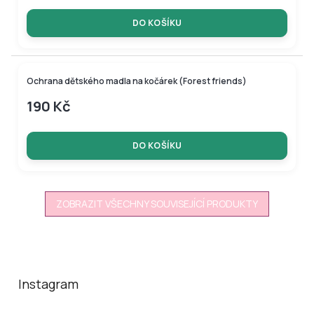
DO KOŠÍKU
Novinka
Ochrana dětského madla na kočárek (Forest friends)
190 Kč
DO KOŠÍKU
ZOBRAZIT VŠECHNY SOUVISEJÍCÍ PRODUKTY
Z
á
p
a
Instagram
t
í