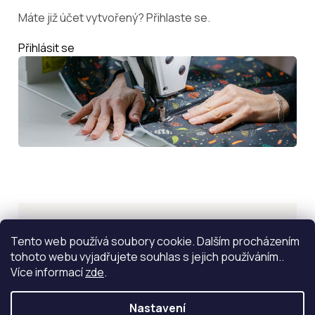
Máte již účet vytvořený? Přihlaste se.
Přihlásit se
Inspirace
Tento web používá soubory cookie. Dalším procházením
tohoto webu vyjadřujete souhlas s jejich používáním..
ZOBRAZIT VÍCE
Více informací
zde
.
Nastavení