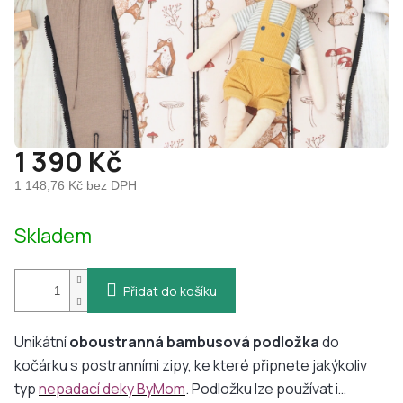
1 390 Kč
1 148,76 Kč bez DPH
Měrná
Skladem
cena:
Přidat do košíku
Unikátní
oboustranná
bambusová podložka
do
kočárku s postranními zipy, ke které připnete jakýkoliv
typ
nepadací deky ByMom
. Podložku lze používat i