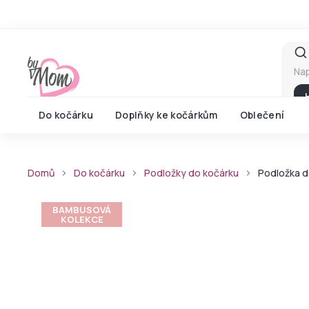
Přejít
na
obsah
Do kočárku
Doplňky ke kočárkům
Oblečení
Domů
Do kočárku
Podložky do kočárku
Podložka d
BAMBUSOVÁ
KOLEKCE