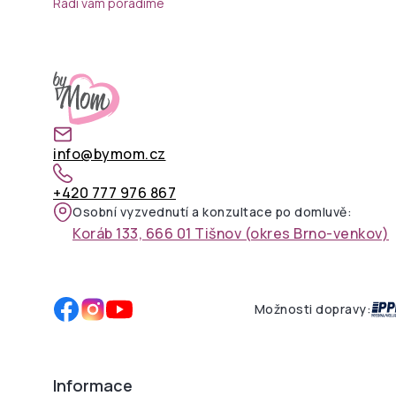
Rádi vám poradíme
info@bymom.cz
+420 777 976 867
Osobní vyzvednutí a konzultace po domluvě:
Koráb 133, 666 01 Tišnov (okres Brno-venkov)
Možnosti dopravy:
Informace