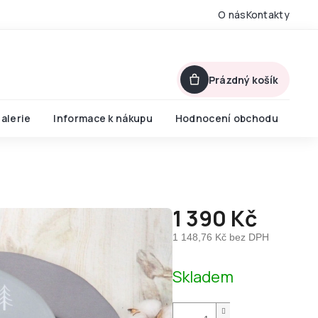
O nás
Kontakty
Prázdný košík
alerie
Informace k nákupu
Hodnocení obchodu
1 390 Kč
1 148,76 Kč bez DPH
Měrná
Skladem
cena: