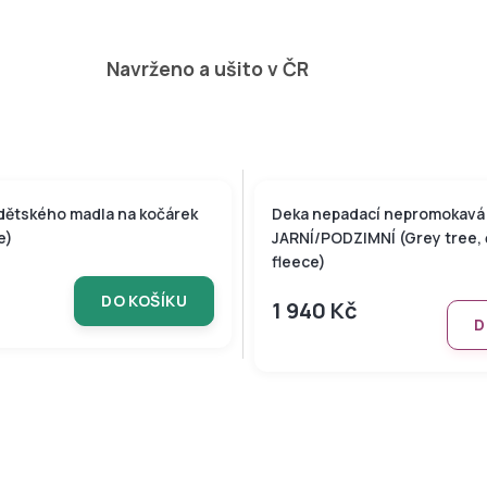
Navrženo a ušito v ČR
dětského madla na kočárek
Deka nepadací nepromokavá
e)
JARNÍ/PODZIMNÍ (Grey tree,
fleece)
DO KOŠÍKU
1 940 Kč
D