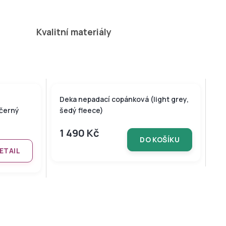
naráz!
Kvalitní materiály
Deka nepadací copánková (light grey,
 černý
šedý fleece)
1 490 Kč
DO KOŠÍKU
ETAIL