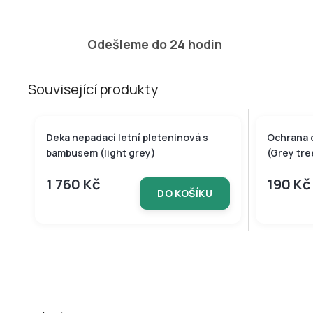
Odešleme do 24 hodin
Související produkty
BAMBUSOVÁ KOLEKCE
Deka nepadací letní pleteninová s
Ochrana 
bambusem (light grey)
(Grey tre
1 760 Kč
190 Kč
DO KOŠÍKU
Z
á
p
a