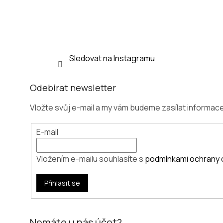
í
Sledovat na Instagramu
Odebírat newsletter
Vložte svůj e-mail a my vám budeme zasílat informa
E-mail
Vložením e-mailu souhlasíte s
podmínkami ochrany 
Přihlásit se
Nemáte u nás účet?