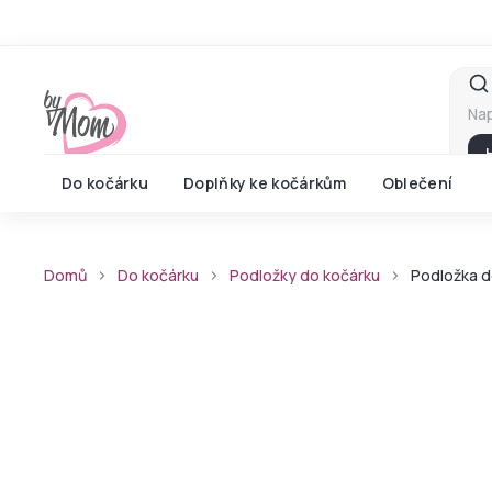
Přejít
na
obsah
Do kočárku
Doplňky ke kočárkům
Oblečení
Domů
Do kočárku
Podložky do kočárku
Podložka d