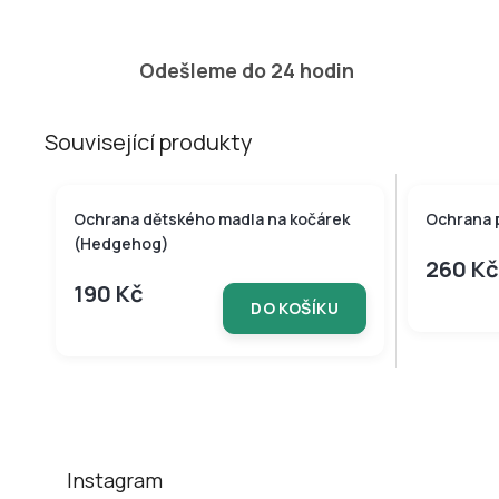
Odešleme do 24 hodin
Související produkty
Ochrana dětského madla na kočárek
Ochrana 
(Hedgehog)
260 Kč
190 Kč
DO KOŠÍKU
Z
á
p
a
t
Instagram