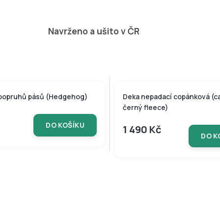
Navrženo a ušito v ČR
popruhů pásů (Hedgehog)
Deka nepadací copánková (c
černý fleece)
DO KOŠÍKU
1 490 Kč
DO K