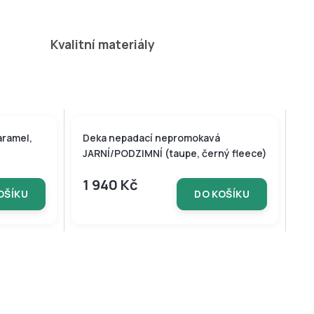
naráz!
Kvalitní materiály
aramel,
Deka nepadací nepromokavá
JARNÍ/PODZIMNÍ (taupe, černý fleece)
1 940 Kč
OŠÍKU
DO KOŠÍKU