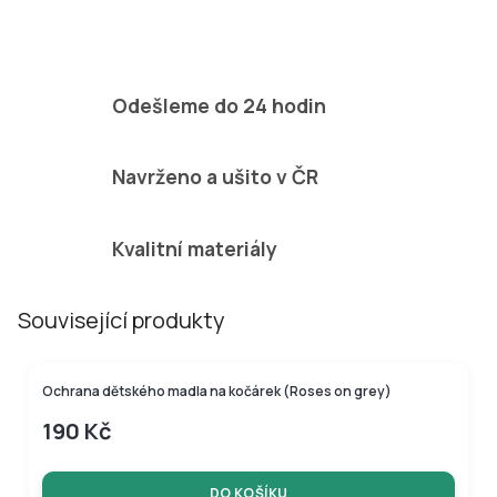
připevnit dvě nepadací deky naráz!
Odešleme do 24 hodin
Navrženo a ušito v ČR
Kvalitní materiály
Související produkty
Ochrana dětského madla na kočárek (Roses on grey)
190 Kč
DO KOŠÍKU