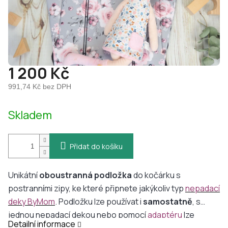
1 200 Kč
991,74 Kč bez DPH
Měrná
Skladem
cena:
Přidat do košíku
Unikátní
oboustranná
podložka
do kočárku s
postranními zipy, ke které připnete jakýkoliv typ
n
epadací
deky ByMom
. Podložku lze používat i
samostatně
, s
jednou nepadací dekou nebo pomocí
adaptéru
lze
Detailní informace