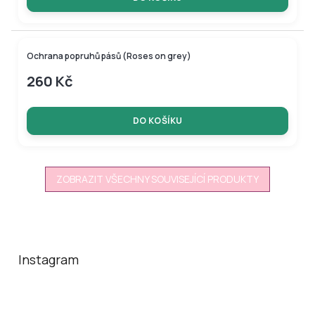
Ochrana popruhů pásů (Roses on grey)
260 Kč
DO KOŠÍKU
ZOBRAZIT VŠECHNY SOUVISEJÍCÍ PRODUKTY
Z
á
p
a
Instagram
t
í