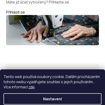
Máte již účet vytvořený? Přihlaste se.
Přihlásit se
Inspirace
Tento web používá soubory cookie. Dalším procházením
tohoto webu vyjadřujete souhlas s jejich používáním..
ZOBRAZIT VÍCE
Více informací
zde
.
Nastavení