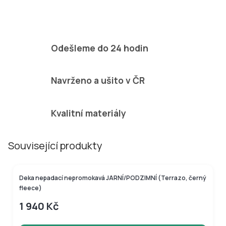
připevnit dvě nepadací deky naráz!
Odešleme do 24 hodin
Navrženo a ušito v ČR
Kvalitní materiály
Související produkty
Deka nepadací nepromokavá JARNÍ/PODZIMNÍ (Terrazo, černý
fleece)
1 940 Kč