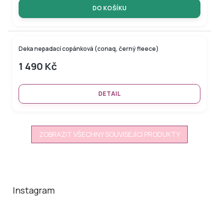
DO KOŠÍKU
Deka nepadací copánková (conaq, černý fleece)
1 490 Kč
DETAIL
ZOBRAZIT VŠECHNY SOUVISEJÍCÍ PRODUKTY
Z
á
p
a
Instagram
t
í