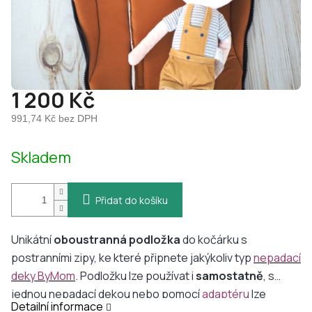
1 200 Kč
991,74 Kč bez DPH
Měrná
Skladem
cena:
Přidat do košíku
Unikátní
oboustranná
podložka
do kočárku s
postranními zipy, ke které připnete jakýkoliv typ
n
epadací
deky ByMom
. Podložku lze používat i
samostatně
, s
jednou nepadací dekou nebo pomocí
adaptéru
lze
Detailní informace