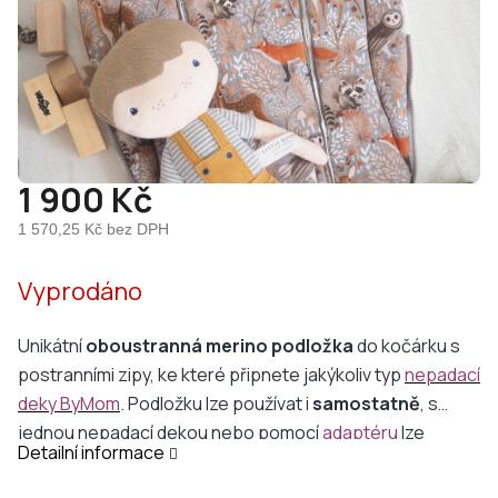
1 900 Kč
1 570,25 Kč bez DPH
Měrná
Vyprodáno
cena:
Unikátní
oboustranná
merino podložka
do kočárku s
postranními zipy, ke které připnete jakýkoliv typ
nepadací
deky ByMom
. Podložku lze používat i
samostatně
, s
jednou nepadací dekou nebo pomocí
adaptéru
lze
Detailní informace
připevnit dvě nepadací deky naráz!