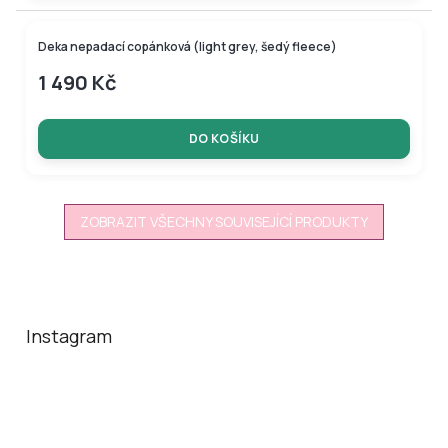
Deka nepadací copánková (light grey, šedý fleece)
1 490 Kč
DO KOŠÍKU
ZOBRAZIT VŠECHNY SOUVISEJÍCÍ PRODUKTY
Z
á
p
a
Instagram
t
í