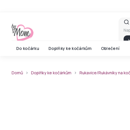
Přejít
na
obsah
Do kočárku
Doplňky ke kočárkům
Oblečení
Domů
Doplňky ke kočárkům
Rukavice/Rukávníky na ko