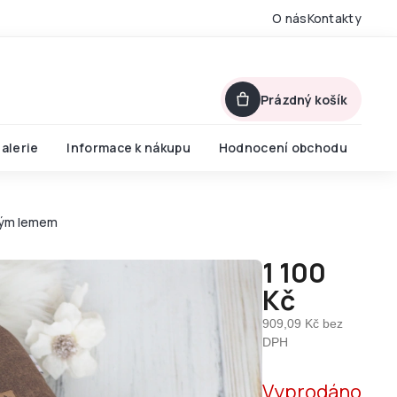
O nás
Kontakty
Prázdný košík
alerie
Informace k nákupu
Hodnocení obchodu
vým lemem
1 100
Kč
909,09 Kč bez
DPH
Měrná
Vyprodáno
cena: