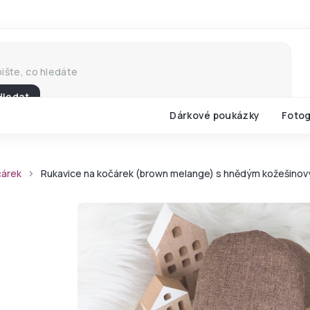
Hledat
Dárkové poukázky
Fotog
čárek
Rukavice na kočárek (brown melange) s hnědým kožešino