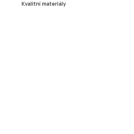
Kvalitní materiály
tak, že se
přizpůsobí
každému madlu
kočárku.