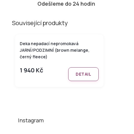
Odešleme do 24 hodin
Související produkty
Deka nepadací nepromokavá
JARNÍ/PODZIMNÍ (brown melange,
černý fleece)
1 940 Kč
DETAIL
Z
á
p
a
t
Instagram
í