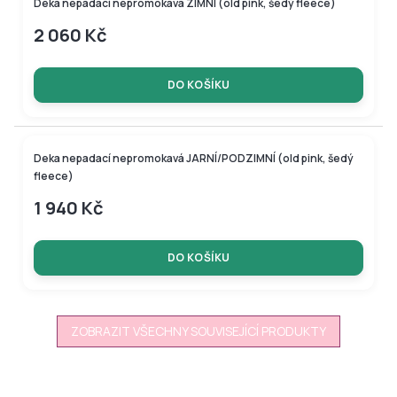
Deka nepadací nepromokavá ZIMNÍ (old pink, šedý fleece)
2 060 Kč
DO KOŠÍKU
Deka nepadací nepromokavá JARNÍ/PODZIMNÍ (old pink, šedý
fleece)
1 940 Kč
DO KOŠÍKU
ZOBRAZIT VŠECHNY SOUVISEJÍCÍ PRODUKTY
Z
á