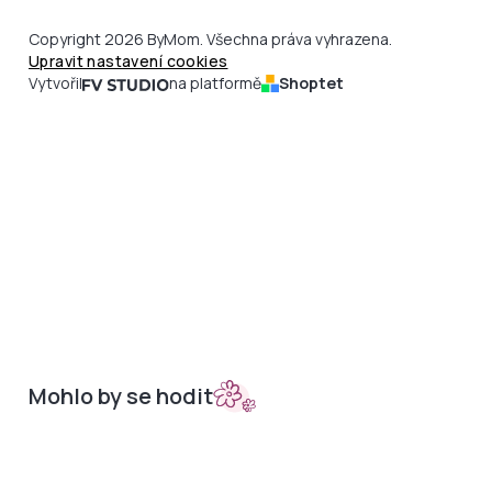
Copyright 2026 ByMom. Všechna práva vyhrazena.
Upravit nastavení cookies
Vytvořil
na platformě
Shoptet
Mohlo by se hodit
Sety do kočárků
Nepadací deky
Bambusová kolekce
Podložky
Doplňky
Merino podložky