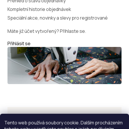
Přehled o stavu objednávky
Kompletní historie objednávek
Speciální akce, novinky a slevy pro registrované
Máte již účet vytvořený? Přihlaste se.
Přihlásit se
Inspirace
Tento web používá soubory cookie. Dalším procházením