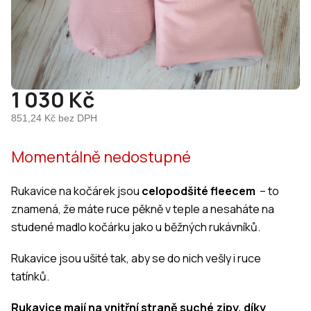
1 030 Kč
851,24 Kč bez DPH
Měrná
Momentálně nedostupné
cena:
Rukavice na kočárek jsou
celopodšité fleecem
– to
znamená, že máte ruce pěkně v teple a nesaháte na
studené madlo kočárku jako u běžných rukávníků.
Rukavice jsou ušité tak, aby se do nich vešly i ruce
tatínků.
Rukavice mají na vnitřní straně suché zipy, díky