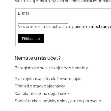
Vložte svůj e-mail a my vám budeme zasílat informa
E-mail
Vložením e-mailu souhlasíte s
podmínkami ochrany 
Přihlásit se
Nemáte u nás účet?
Zaregistrujte se a získejte tyto benefity.
Rychlejší nákup díky uloženým údajům
Přehled o stavu objednávky
Kompletní historie objednávek
Speciální akce, novinky a slevy pro registrované