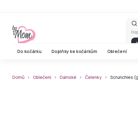
Přejít
na
obsah
Do kočárku
Doplňky ke kočárkům
Oblečení
Domů
Oblečení
Dámské
Čelenky
Scrunchies (