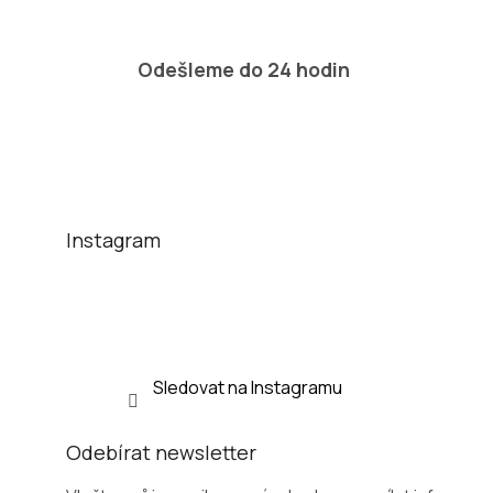
Odešleme do 24 hodin
Z
á
p
a
t
Instagram
í
Sledovat na Instagramu
Odebírat newsletter