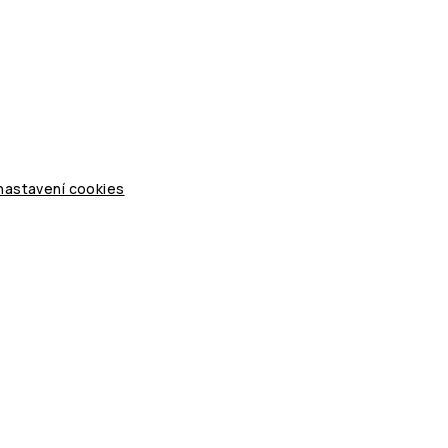
 nastavení cookies
Nepadací deky
Doplňky