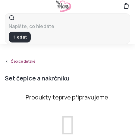
Přejít
na
obsah
Hledat
Čepice dětské
Set čepice a nákrčníku
Produkty teprve připravujeme.