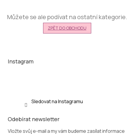
Můžete se ale podívat na ostatní kategorie.
ZPĚT DO OBCHODU
Z
á
p
a
Instagram
t
í
Sledovat na Instagramu
Odebírat newsletter
Vložte svůj e-mail a my vám budeme zasílat informace