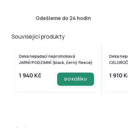
Odešleme do 24 hodin
Související produkty
Tip
Deka nepadací nepromokavá
Deka nep
JARNÍ/PODZIMNÍ (black, černý fleece)
CELOROČN
1 940 Kč
1 910 
DO KOŠÍKU
Z
á
p
a