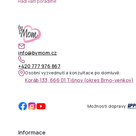
Rádi vám poradíme
info@bymom.cz
+420 777 976 867
Osobní vyzvednutí a konzultace po domluvě:
Koráb 133, 666 01 Tišnov (okres Brno-venkov)
Možnosti dopravy:
Informace