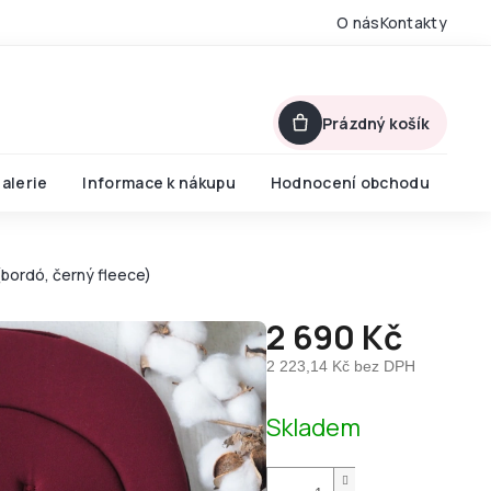
O nás
Kontakty
Prázdný košík
alerie
Informace k nákupu
Hodnocení obchodu
bordó, černý fleece)
2 690 Kč
2 223,14 Kč bez DPH
Měrná
Skladem
cena: