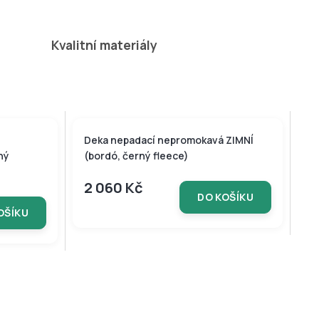
přivázat i bez
podložky.
Kvalitní materiály
Deka nepadací nepromokavá ZIMNÍ
ný
(bordó, černý fleece)
2 060 Kč
DO KOŠÍKU
OŠÍKU