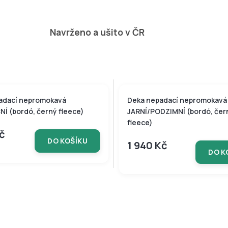
Navrženo a ušito v ČR
adací nepromokavá
Deka nepadací nepromokavá
Í (bordó, černý fleece)
JARNÍ/PODZIMNÍ (bordó, čer
fleece)
Kč
DO KOŠÍKU
1 940 Kč
DO K