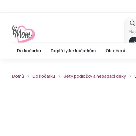
Přejít
na
obsah
Do kočárku
Doplňky ke kočárkům
Oblečení
Domů
Do kočárku
Sety podložky a nepadací deky