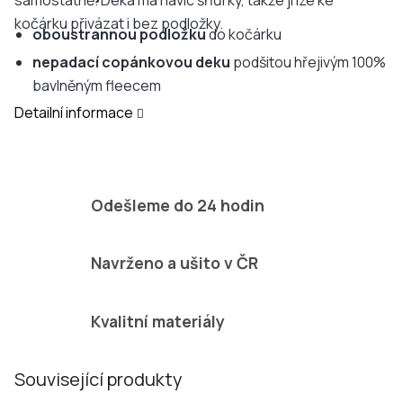
samostatně. Deka má navíc šňůrky, takže ji lze ke
kočárku přivázat i bez podložky.
oboustrannou podložku
do kočárku
nepadací copánkovou deku
podšitou hřejivým 100%
bavlněným fleecem
Detailní informace
Odešleme do 24 hodin
Navrženo a ušito v ČR
Kvalitní materiály
Související produkty