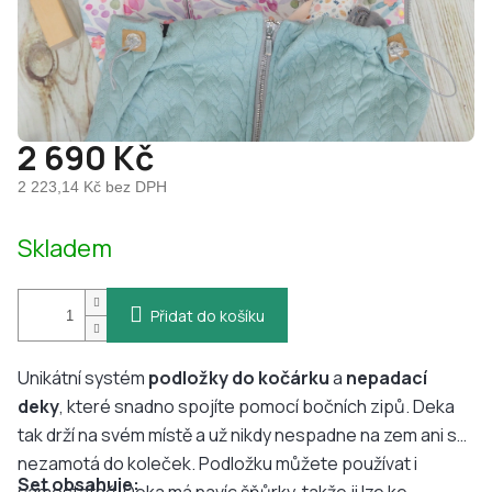
2 690 Kč
2 223,14 Kč bez DPH
Měrná
Skladem
cena:
Přidat do košíku
Unikátní systém
podložky do kočárku
a
nepadací
deky
, které snadno spojíte pomocí bočních zipů. Deka
tak drží na svém místě a už nikdy nespadne na zem ani se
nezamotá do koleček. Podložku můžete používat i
Set obsahuje: