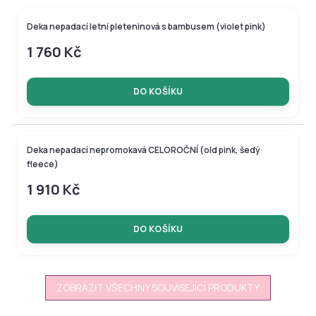
BAMBUSOVÁ KOLEKCE
Deka nepadací letní pleteninová s bambusem (violet pink)
1 760 Kč
DO KOŠÍKU
Deka nepadací nepromokavá CELOROČNÍ (old pink, šedý
fleece)
1 910 Kč
DO KOŠÍKU
ZOBRAZIT VŠECHNY SOUVISEJÍCÍ PRODUKTY