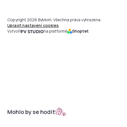
Copyright 2026 ByMom. Všechna práva vyhrazena.
Upravit nastavení cookies
Vytvořil
na platformě
Shoptet
Mohlo by se hodit
Sety do kočárků
Nepadací deky
Bambusová kolekce
Podložky
Doplňky
Merino podložky