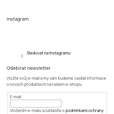
Z
á
p
a
Instagram
t
í
Sledovat na Instagramu
Odebírat newsletter
Vložte svůj e-mail a my vám budeme zasílat informace
o nových produktech na našem e-shopu.
E-mail
Vložením e-mailu souhlasíte s
podmínkami ochrany