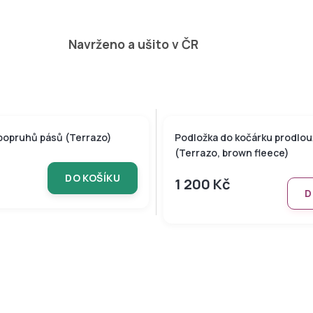
Navrženo a ušito v ČR
popruhů pásů (Terrazo)
Podložka do kočárku prodlo
(Terrazo, brown fleece)
DO KOŠÍKU
1 200 Kč
D