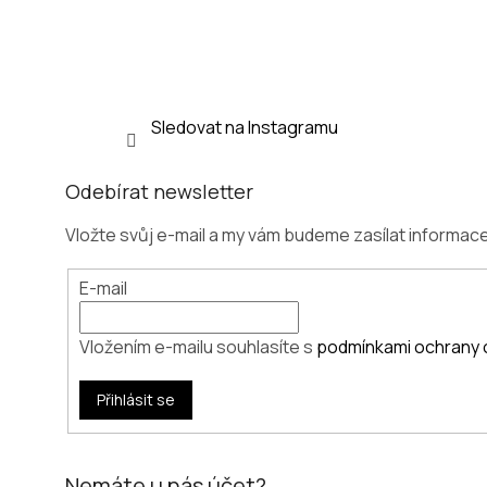
í
Sledovat na Instagramu
Odebírat newsletter
Vložte svůj e-mail a my vám budeme zasílat informa
E-mail
Vložením e-mailu souhlasíte s
podmínkami ochrany 
Přihlásit se
Nemáte u nás účet?