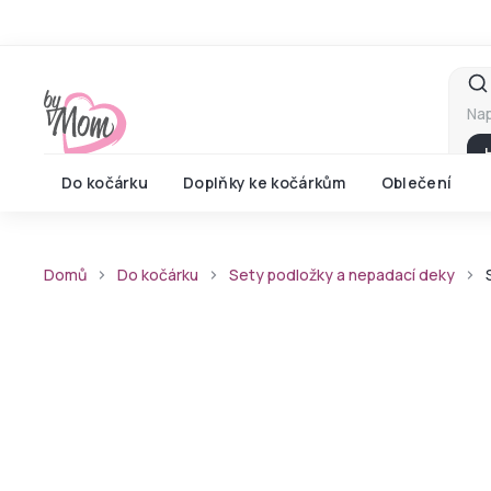
Přejít
na
obsah
Do kočárku
Doplňky ke kočárkům
Oblečení
Domů
Do kočárku
Sety podložky a nepadací deky