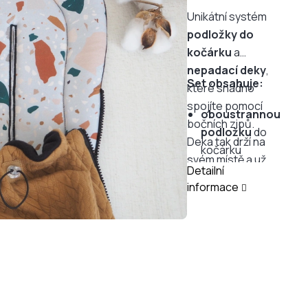
Unikátní systém
podložky do
kočárku
a
nepadací deky
,
Set obsahuje:
které snadno
spojíte pomocí
oboustrannou
bočních zipů.
podložku
do
Deka tak drží na
kočárku
svém místě a už
Detailní
nepadací
nikdy nespadne na
informace
copánkovou
zem ani se
deku
podšitou
nezamotá do
hřejivým 100%
koleček. Podložku
bavlněným
můžete používat i
fleecem
samostatně. Deka
má navíc šňůrky,
takže ji lze ke