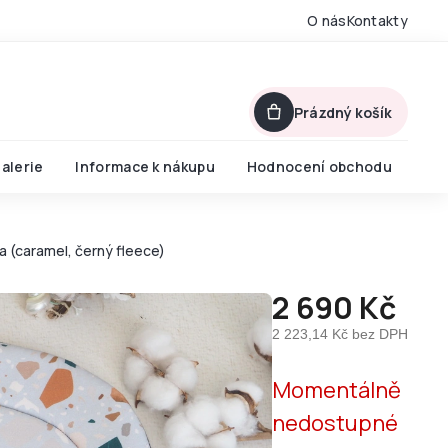
O nás
Kontakty
Prázdný košík
alerie
Informace k nákupu
Hodnocení obchodu
 (caramel, černý fleece)
2 690 Kč
2 223,14 Kč bez DPH
Měrná
Momentálně
cena:
nedostupné