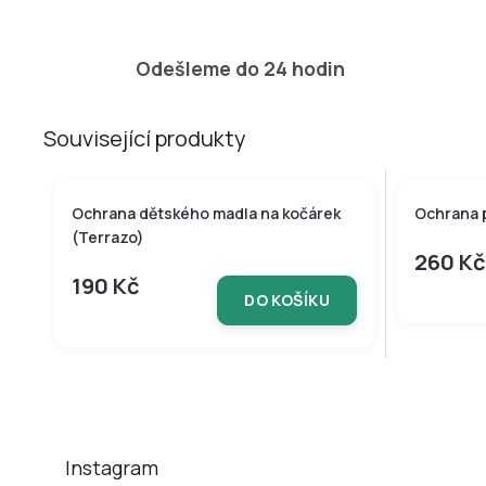
Odešleme do 24 hodin
Související produkty
Ochrana dětského madla na kočárek
Ochrana 
(Terrazo)
260 Kč
190 Kč
DO KOŠÍKU
Z
á
p
a
t
Instagram