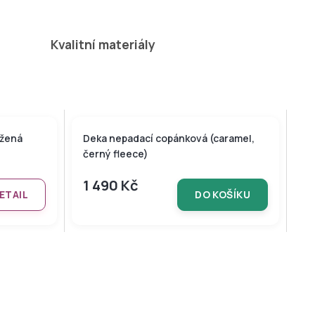
kočárku přivázat i
bez podložky.
Kvalitní materiály
užená
Deka nepadací copánková (caramel,
černý fleece)
1 490 Kč
ETAIL
DO KOŠÍKU