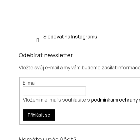
í
Sledovat na Instagramu
Odebírat newsletter
Vložte svůj e-mail a my vám budeme zasílat informa
E-mail
Vložením e-mailu souhlasíte s
podmínkami ochrany 
Přihlásit se
Nemáte u nás účet?