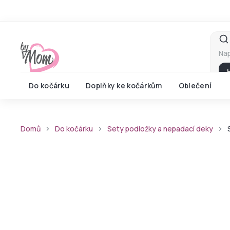
Přejít
na
obsah
Do kočárku
Doplňky ke kočárkům
Oblečení
Domů
Do kočárku
Sety podložky a nepadací deky