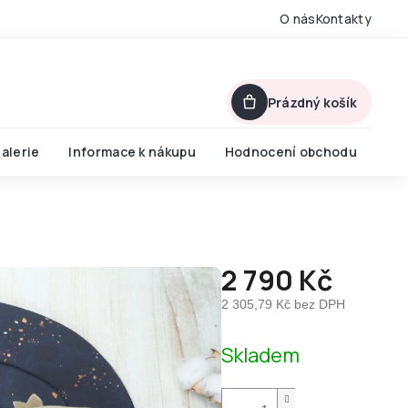
O nás
Kontakty
Prázdný košík
alerie
Informace k nákupu
Hodnocení obchodu
2 790 Kč
2 305,79 Kč bez DPH
Měrná
Skladem
cena: