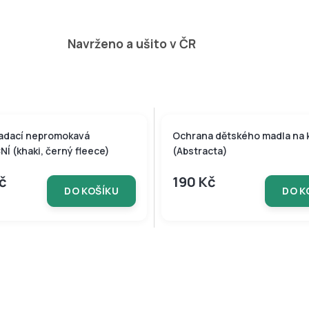
Navrženo a ušito v ČR
adací nepromokavá
Ochrana dětského madla na 
 (khaki, černý fleece)
(Abstracta)
Kč
190 Kč
DO KOŠÍKU
DO K