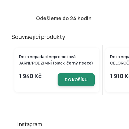
Odešleme do 24 hodin
Související produkty
Tip
Deka nepadací nepromokavá
Deka nep
JARNÍ/PODZIMNÍ (black, černý fleece)
CELOROČNÍ
1 940 Kč
1 910 
DO KOŠÍKU
Z
á
p
a
t
Instagram