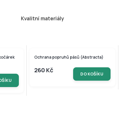
přivázat i bez
podložky.
Kvalitní materiály
kočárek
Ochrana popruhů pásů (Abstracta)
260 Kč
DO KOŠÍKU
OŠÍKU