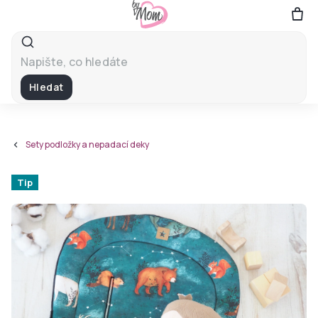
Přejít
na
obsah
Hledat
Sety podložky a nepadací deky
Tip