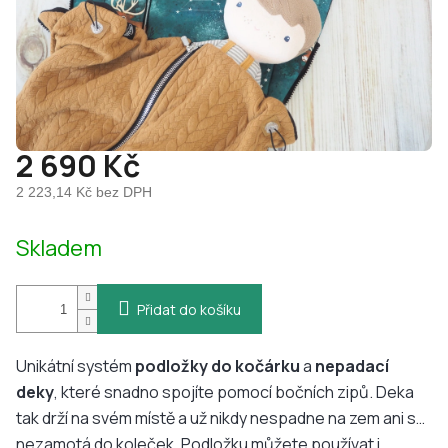
2 690 Kč
2 223,14 Kč bez DPH
Měrná
Skladem
cena:
Přidat do košíku
Unikátní systém
podložky do kočárku
a
nepadací
deky
, které snadno spojíte pomocí bočních zipů. Deka
tak drží na svém místě a už nikdy nespadne na zem ani se
nezamotá do koleček. Podložku můžete používat i