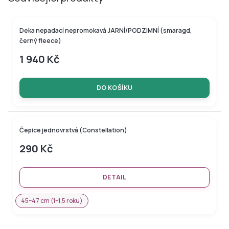
Deka nepadací nepromokavá JARNÍ/PODZIMNÍ (smaragd,
černý fleece)
1 940 Kč
DO KOŠÍKU
Čepice jednovrstvá (Constellation)
290 Kč
DETAIL
45–47 cm (1–1,5 roku)