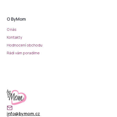
O ByMom
O nás
Kontakty
Hodnocení obchodu
Rádi vám poradíme
info@bymom.cz