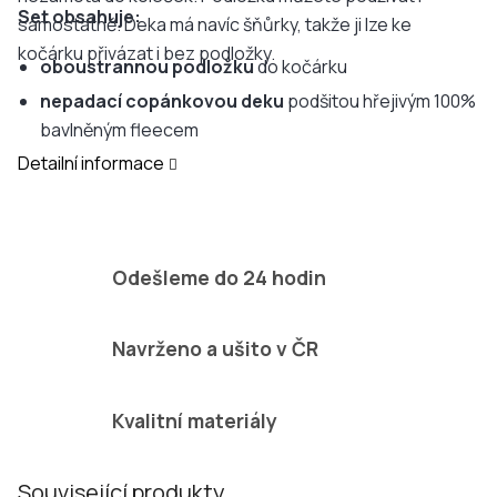
Set obsahuje:
samostatně. Deka má navíc šňůrky, takže ji lze ke
kočárku přivázat i bez podložky.
oboustrannou podložku
do kočárku
nepadací copánkovou deku
podšitou hřejivým 100%
bavlněným fleecem
Detailní informace
Odešleme do 24 hodin
Navrženo a ušito v ČR
Kvalitní materiály
Související produkty