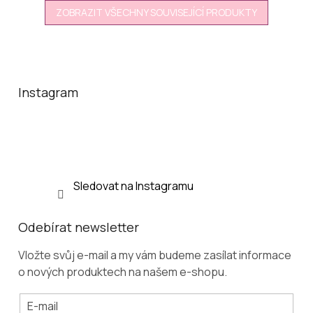
ZOBRAZIT VŠECHNY SOUVISEJÍCÍ PRODUKTY
Z
á
p
a
Instagram
t
í
Sledovat na Instagramu
Odebírat newsletter
Vložte svůj e-mail a my vám budeme zasílat informace
o nových produktech na našem e-shopu.
E-mail