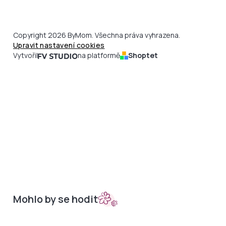
Copyright 2026 ByMom. Všechna práva vyhrazena.
Upravit nastavení cookies
Vytvořil
na platformě
Shoptet
Mohlo by se hodit
Sety do kočárků
Nepadací deky
Bambusová kolekce
Podložky
Doplňky
Merino podložky