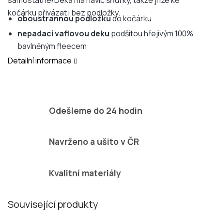
samostatně. Deka má navíc šňůrky, takže ji lze ke
kočárku přivázat i bez podložky.
oboustrannou podložku
do kočárku
nepadací vaflovou deku
podšitou hřejivým 100%
bavlněným fleecem
Detailní informace
Odešleme do 24 hodin
Navrženo a ušito v ČR
Kvalitní materiály
Související produkty