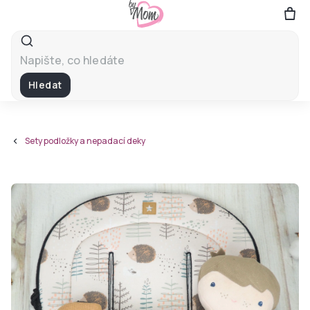
Přejít
na
obsah
Hledat
Sety podložky a nepadací deky