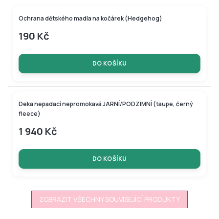
Ochrana dětského madla na kočárek (Hedgehog)
190 Kč
DO KOŠÍKU
Deka nepadací nepromokavá JARNÍ/PODZIMNÍ (taupe, černý
fleece)
1 940 Kč
DO KOŠÍKU
ZOBRAZIT VŠECHNY SOUVISEJÍCÍ PRODUKTY