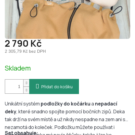
2 790 Kč
2 305,79 Kč bez DPH
Měrná
Skladem
cena:
Přidat do košíku
Unikátní systém
podložky do kočárku
a
nepadací
deky
, které snadno spojíte pomocí bočních zipů. Deka
tak drží na svém místě a už nikdy nespadne na zem ani se
nezamotá do koleček. Podložku můžete používat i
Set obsahuje: