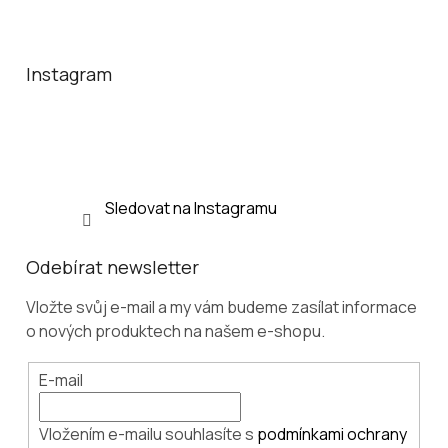
Z
á
p
a
Instagram
t
í
Sledovat na Instagramu
Odebírat newsletter
Vložte svůj e-mail a my vám budeme zasílat informace
o nových produktech na našem e-shopu.
E-mail
Vložením e-mailu souhlasíte s
podmínkami ochrany