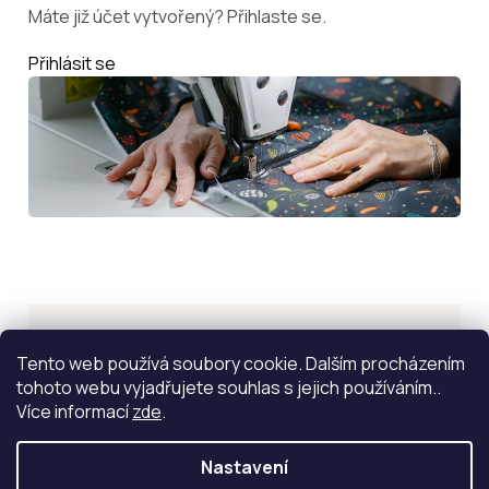
Máte již účet vytvořený? Přihlaste se.
Přihlásit se
Inspirace
Tento web používá soubory cookie. Dalším procházením
tohoto webu vyjadřujete souhlas s jejich používáním..
ZOBRAZIT VÍCE
Více informací
zde
.
Nastavení