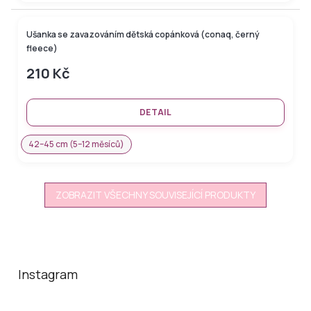
Ušanka se zavazováním dětská copánková (conaq, černý
–50 %
fleece)
210 Kč
DETAIL
42–45 cm (5–12 měsíců)
ZOBRAZIT VŠECHNY SOUVISEJÍCÍ PRODUKTY
Z
á
p
a
Instagram
t
í