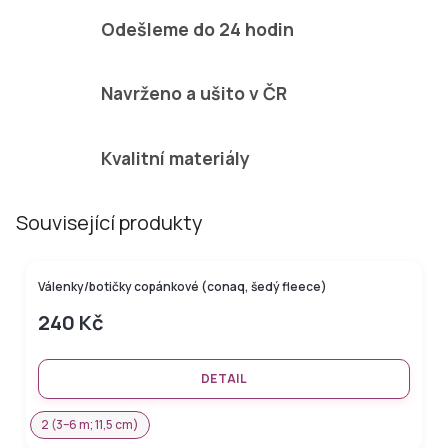
Odešleme do 24 hodin
Navrženo a ušito v ČR
Kvalitní materiály
Související produkty
Válenky/botičky copánkové (conaq, šedý fleece)
–50 %
240 Kč
DETAIL
2 (3–6 m; 11,5 cm)