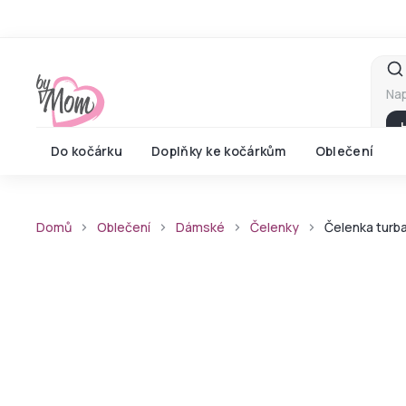
Přejít
na
obsah
Do kočárku
Doplňky ke kočárkům
Oblečení
Domů
Oblečení
Dámské
Čelenky
Čelenka turb