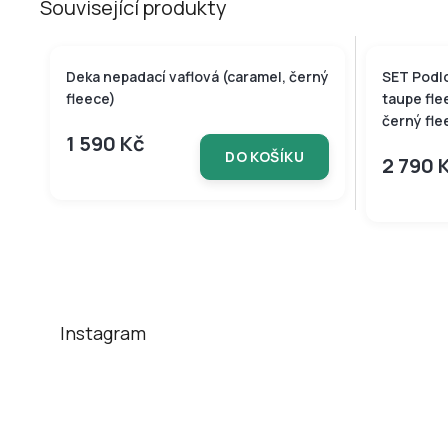
Související produkty
Deka nepadací vaflová (caramel, černý
SET Podl
fleece)
taupe fle
černý fle
1 590 Kč
DO KOŠÍKU
2 790 
Z
á
p
a
t
Instagram
í