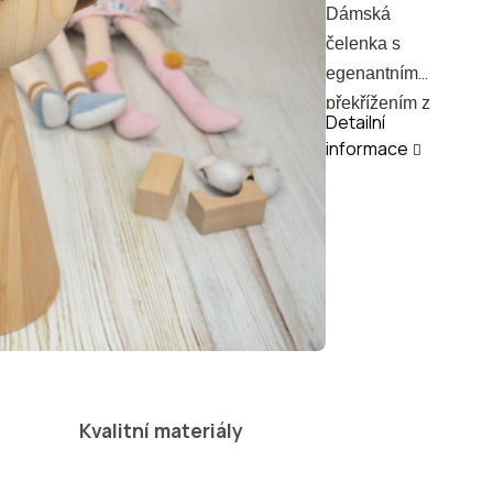
Dámská
čelenka s
egenantním
překřížením z
Detailní
pružné vaflové
informace
100% bavlněné
látky.
Univerzální
velikost, pružný
materiál, který
se přizpůsobí.
Počítáno s
obvodem hlavy
cca 55 cm, šíře
Kvalitní materiály
čelenky 9–10
cm.