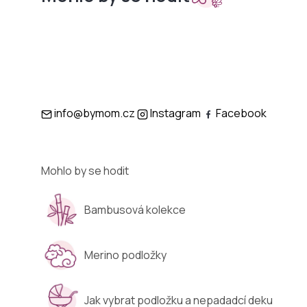
Sety do
Podložky
kočárků
info@bymom.cz
Instagram
Facebook
Mohlo by se hodit
Bambusová kolekce
Merino podložky
Jak vybrat podložku a nepadadcí deku