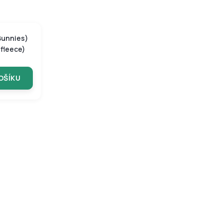
Bunnies)
 fleece)
OŠÍKU