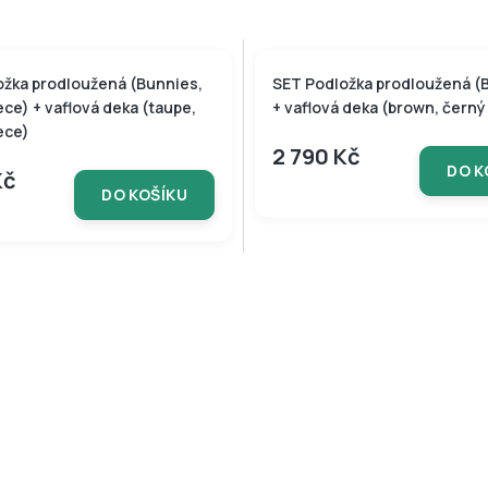
ožka prodloužená (Bunnies,
SET Podložka prodloužená (
ece) + vaflová deka (taupe,
+ vaflová deka (brown, černý
ece)
2 790 Kč
DO K
Kč
DO KOŠÍKU