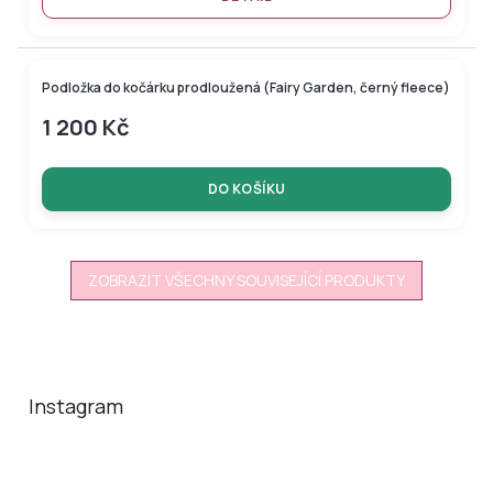
Podložka do kočárku prodloužená (Fairy Garden, černý fleece)
1 200 Kč
DO KOŠÍKU
ZOBRAZIT VŠECHNY SOUVISEJÍCÍ PRODUKTY
Z
á
p
a
Instagram
t
í