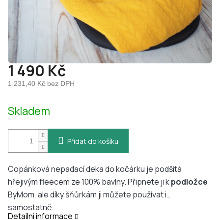
1 490 Kč
1 231,40 Kč bez DPH
Měrná
Skladem
cena:
Přidat do košíku
Copánková nepadací deka do kočárku je podšitá
hřejivým fleecem ze 100% bavlny. Připnete ji k
podložce
ByMom, ale díky šňůrkám ji můžete používat i
samostatně.
Detailní informace