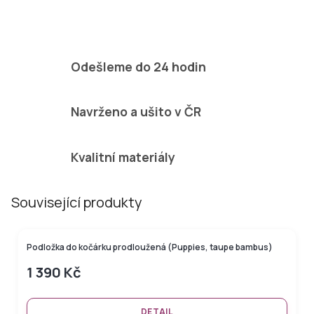
Odešleme do 24 hodin
Navrženo a ušito v ČR
Kvalitní materiály
Související produkty
BAMBUSOVÁ KOLEKCE
Podložka do kočárku prodloužená (Puppies, taupe bambus)
1 390 Kč
DETAIL