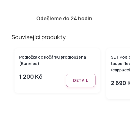
Odešleme do 24 hodin
Související produkty
Podložka do kočárku prodloužená
SET Podl
(Bunnies)
taupe fle
(cappucci
1 200 Kč
DETAIL
2 690 
Z
á
p
a