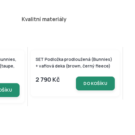
Kvalitní materiály
Bunnies,
SET Podložka prodloužená (Bunnies)
 (taupe,
+ vaflová deka (brown, černý fleece)
2 790 Kč
DO KOŠÍKU
OŠÍKU