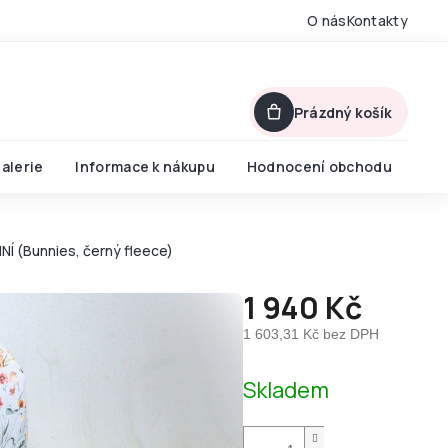
O nás
Kontakty
Prázdný košík
alerie
Informace k nákupu
Hodnocení obchodu
Í (Bunnies, černý fleece)
1 940 Kč
1 603,31 Kč bez DPH
Měrná
Skladem
cena: