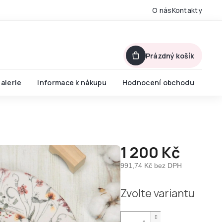
O nás
Kontakty
Prázdný košík
alerie
Informace k nákupu
Hodnocení obchodu
1 200 Kč
991,74 Kč bez DPH
Měrná
Zvolte variantu
cena: