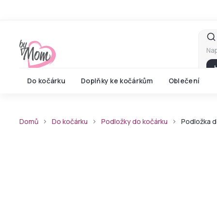
Přejít
na
obsah
Do kočárku
Doplňky ke kočárkům
Oblečení
Domů
Do kočárku
Podložky do kočárku
Podložka d