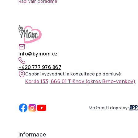
Rádi vám poradíme
info@bymom.cz
+420 777 976 867
Osobní vyzvednutí a konzultace po domluvě:
Koráb 133, 666 01 Tišnov (okres Brno-venkov)
Možnosti dopravy:
Informace