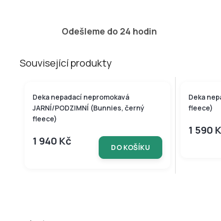
Odešleme do 24 hodin
Související produkty
Deka nepadací nepromokavá
Deka nepa
JARNÍ/PODZIMNÍ (Bunnies, černý
fleece)
fleece)
1 590 
1 940 Kč
DO KOŠÍKU
Z
á
p
a