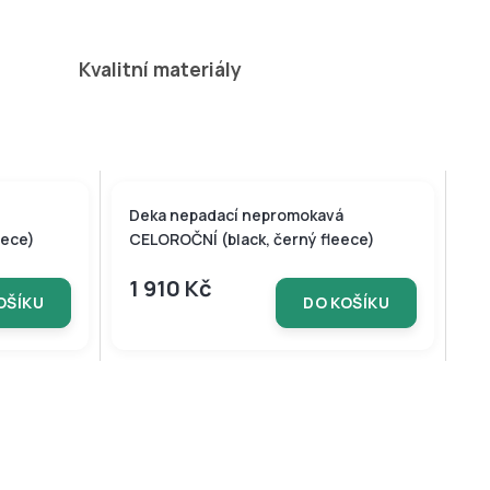
naráz!
Kvalitní materiály
Deka nepadací nepromokavá
eece)
CELOROČNÍ (black, černý fleece)
1 910 Kč
OŠÍKU
DO KOŠÍKU