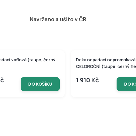
Navrženo a ušito v ČR
dací vaflová (taupe, černý
Deka nepadací nepromokavá
CELOROČNÍ (taupe, černý fl
Kč
1 910 Kč
DO KOŠÍKU
DO K