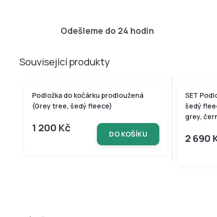
Odešleme do 24 hodin
Související produkty
Podložka do kočárku prodloužená
SET Podlo
(Grey tree, šedý fleece)
šedý flee
grey, čer
1 200 Kč
DO KOŠÍKU
2 690 
Z
á
p
a