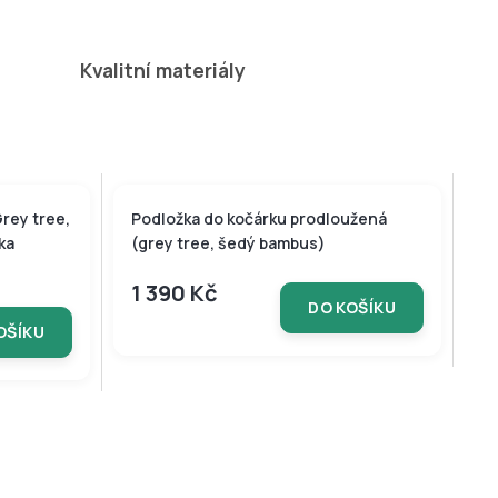
Kvalitní materiály
BAMBUSOVÁ KOLEKCE
rey tree,
Podložka do kočárku prodloužená
ka
(grey tree, šedý bambus)
1 390 Kč
DO KOŠÍKU
OŠÍKU