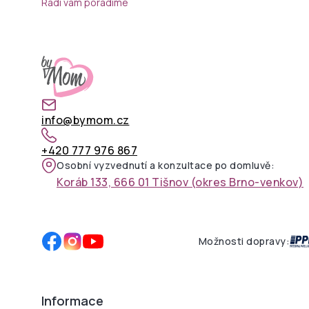
Rádi vám poradíme
info@bymom.cz
+420 777 976 867
Osobní vyzvednutí a konzultace po domluvě:
Koráb 133, 666 01 Tišnov (okres Brno-venkov)
Možnosti dopravy:
Informace