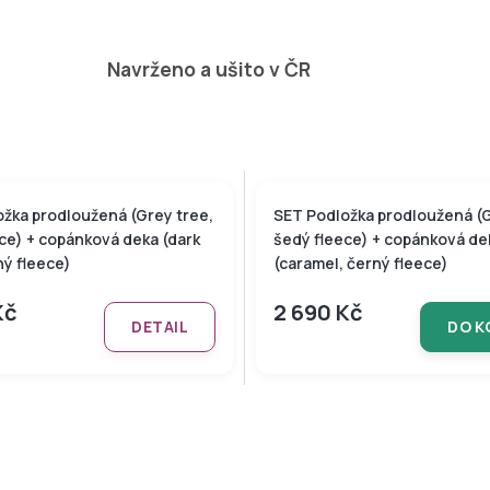
Navrženo a ušito v ČR
žka prodloužená (Grey tree,
SET Podložka prodloužená (G
ce) + copánková deka (dark
šedý fleece) + copánková de
ný fleece)
(caramel, černý fleece)
Kč
2 690 Kč
DETAIL
DO K