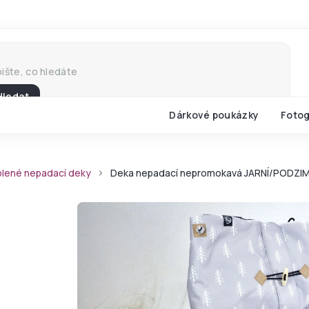
Hledat
Dárkové poukázky
Fotog
lené nepadací deky
Deka nepadací nepromokavá JARNÍ/PODZIMNÍ