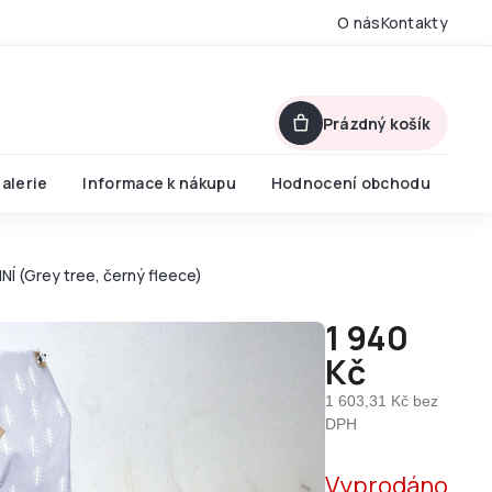
O nás
Kontakty
Prázdný košík
alerie
Informace k nákupu
Hodnocení obchodu
 (Grey tree, černý fleece)
1 940
Kč
1 603,31 Kč bez
DPH
Měrná
Vyprodáno
cena: