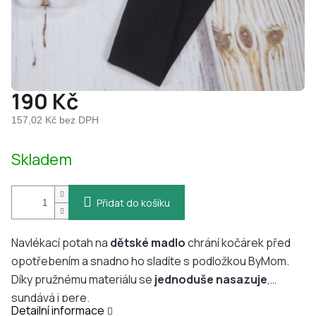
190 Kč
157,02 Kč bez DPH
Měrná
Skladem
cena:
Přidat do košíku
Navlékací potah na
dětské madlo
chrání kočárek před
opotřebením a snadno ho sladíte s podložkou ByMom.
Díky pružnému materiálu se
jednoduše
nasazuje
,
sundává i pere.
Detailní informace