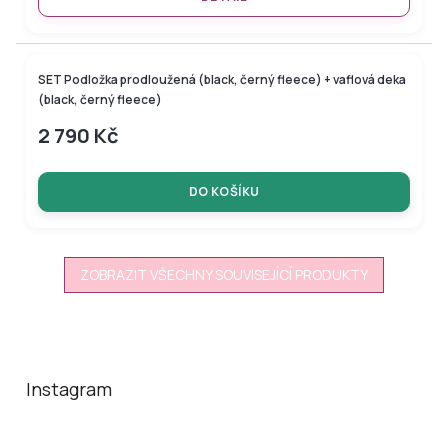
SET Podložka prodloužená (black, černý fleece) + vaflová deka
(black, černý fleece)
2 790 Kč
DO KOŠÍKU
ZOBRAZIT VŠECHNY SOUVISEJÍCÍ PRODUKTY
Z
á
p
a
Instagram
t
í