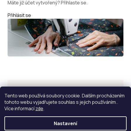
Máte již účet vytvořený? Přihlaste se.
Přihlásit se
Inspirace
Tento web používá soubory cookie. Dalším procházením
tohoto webu vyjadřujete souhlas s jejich používáním..
ZOBRAZIT VÍCE
Více informací
zde
.
Nastavení