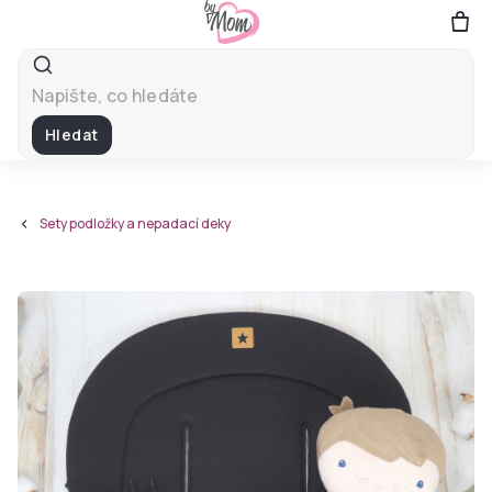
Přejít
na
obsah
Hledat
Sety podložky a nepadací deky