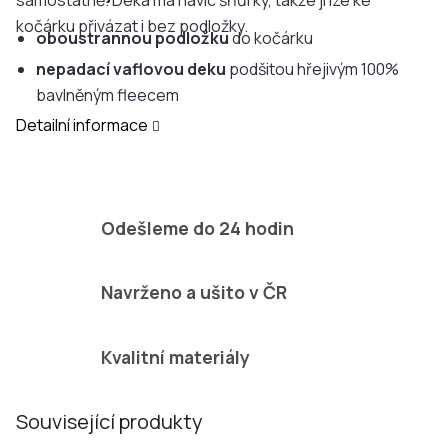
samostatně. Deka má navíc šňůrky, takže ji lze ke
kočárku přivázat i bez podložky.
oboustrannou podložku
do kočárku
nepadací vaflovou deku
podšitou hřejivým 100%
bavlněným fleecem
Detailní informace
Odešleme do 24 hodin
Navrženo a ušito v ČR
Kvalitní materiály
Související produkty