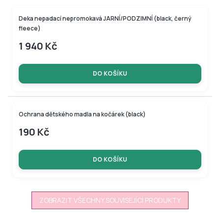
Tip
Deka nepadací nepromokavá JARNÍ/PODZIMNÍ (black, černý
fleece)
1 940 Kč
DO KOŠÍKU
Ochrana dětského madla na kočárek (black)
190 Kč
DO KOŠÍKU
ZOBRAZIT VŠECHNY SOUVISEJÍCÍ PRODUKTY