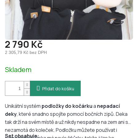
2 790 Kč
2 305,79 Kč bez DPH
Měrná
Skladem
cena:
Přidat do košíku
Unikátní systém
podložky do kočárku
a
nepadací
deky
, které snadno spojíte pomocí bočních zipů. Deka
tak drží na svém místě a už nikdy nespadne na zem ani se
nezamotá do koleček. Podložku můžete používat i
Set obsahuje: