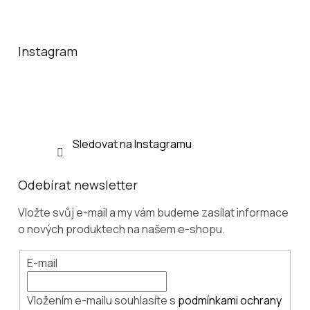
Z
á
p
a
Instagram
t
í
Sledovat na Instagramu
Odebírat newsletter
Vložte svůj e-mail a my vám budeme zasílat informace
o nových produktech na našem e-shopu.
E-mail
Vložením e-mailu souhlasíte s
podmínkami ochrany