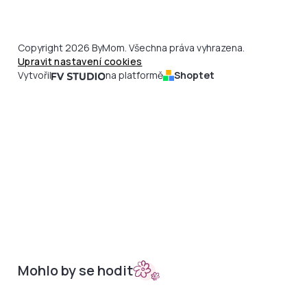
Copyright 2026 ByMom. Všechna práva vyhrazena.
Upravit nastavení cookies
Vytvořil
na platformě
Shoptet
Mohlo by se hodit
Sety do kočárků
Nepadací deky
Bambusová kolekce
Podložky
Doplňky
Merino podložky