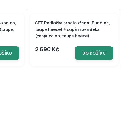
Bunnies,
SET Podložka prodloužená (Bunnies,
 (taupe,
taupe fleece) + copánková deka
(cappuccino, taupe fleece)
2 690 Kč
OŠÍKU
DO KOŠÍKU