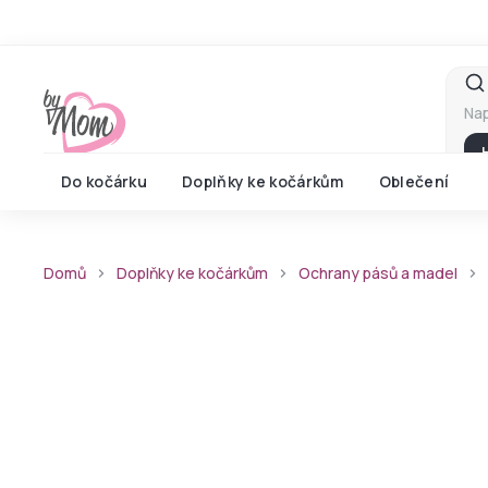
Přejít
na
obsah
Do kočárku
Doplňky ke kočárkům
Oblečení
Domů
Doplňky ke kočárkům
Ochrany pásů a madel