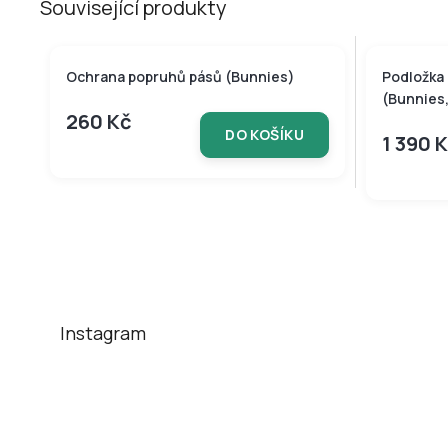
Související produkty
BAMBUSO
Ochrana popruhů pásů (Bunnies)
Podložka
(Bunnies
260 Kč
DO KOŠÍKU
1 390 
Z
á
p
a
t
Instagram
í