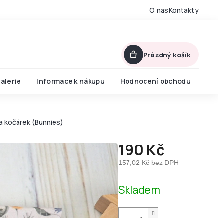
O nás
Kontakty
Prázdný košík
alerie
Informace k nákupu
Hodnocení obchodu
a kočárek (Bunnies)
190 Kč
157,02 Kč bez DPH
Měrná
Skladem
cena: