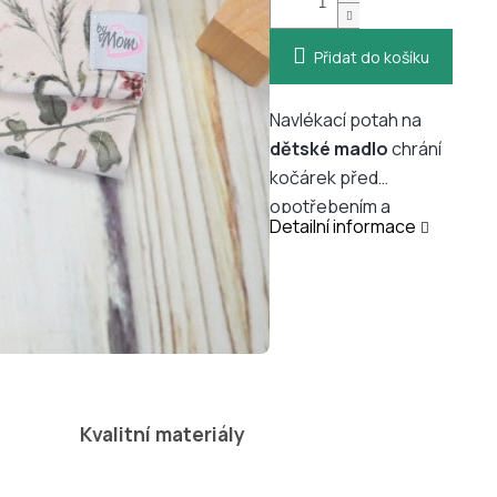
Přidat do košíku
Navlékací potah na
dětské madlo
chrání
kočárek před
opotřebením a
Detailní informace
snadno ho sladíte s
podložkou ByMom.
Díky pružnému
materiálu se
jednoduše
nasazuje
,
sundává i pere.
Kvalitní materiály