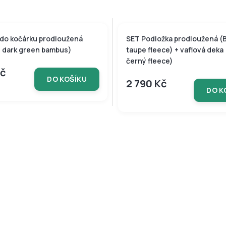
VÁ KOLEKCE
 do kočárku prodloužená
SET Podložka prodloužená (
, dark green bambus)
taupe fleece) + vaflová deka
černý fleece)
Kč
DO KOŠÍKU
2 790 Kč
DO K