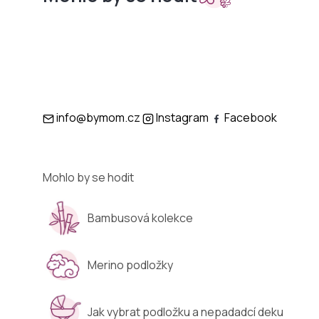
Sety do
Podložky
kočárků
info@bymom.cz
Instagram
Facebook
Mohlo by se hodit
Bambusová kolekce
Merino podložky
Jak vybrat podložku a nepadadcí deku