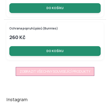
DO KOŠÍKU
Ochrana popruhů pásů (Bunnies)
260 Kč
DO KOŠÍKU
ZOBRAZIT VŠECHNY SOUVISEJÍCÍ PRODUKTY
Z
á
p
a
Instagram
t
í