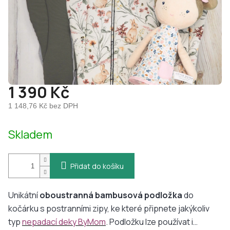
1 390 Kč
1 148,76 Kč bez DPH
Měrná
Skladem
cena:
Přidat do košíku
Unikátní
oboustranná
bambusová podložka
do
kočárku s postranními zipy, ke které připnete jakýkoliv
typ
nepadací deky ByMom
. Podložku lze používat i