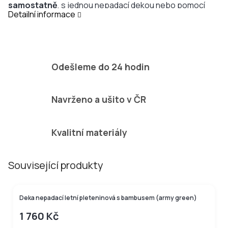
samostatně
, s jednou nepadací dekou nebo pomocí
Detailní informace
adaptéru
lze připevnit dvě nepadací deky naráz!
Odešleme do 24 hodin
Navrženo a ušito v ČR
Kvalitní materiály
Související produkty
BAMBUSOVÁ KOLEKCE
Deka nepadací letní pleteninová s bambusem (army green)
1 760 Kč