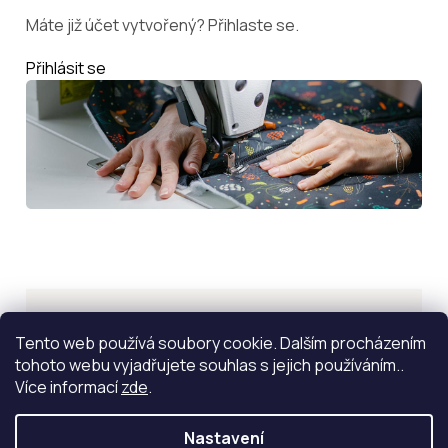
Máte již účet vytvořený? Přihlaste se.
Přihlásit se
Inspirace
Tento web používá soubory cookie. Dalším procházením
tohoto webu vyjadřujete souhlas s jejich používáním..
ZOBRAZIT VÍCE
Více informací
zde
.
Nastavení