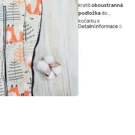
kratší
oboustranná
podložka
do
kočárku s
Detailní informace
postranními zipy, ke
které připnete
jakýkoliv typ
n
epadací deky
ByMom
. Podložku
lze používat i
samostatně.