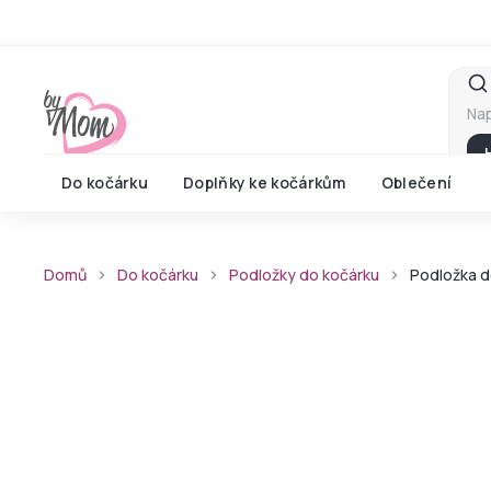
Přejít
na
obsah
Do kočárku
Doplňky ke kočárkům
Oblečení
Domů
Do kočárku
Podložky do kočárku
Podložka d