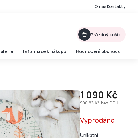
O nás
Kontakty
Prázdný košík
alerie
Informace k nákupu
Hodnocení obchodu
1 090 Kč
900,83 Kč bez DPH
Měrná
Vyprodáno
cena:
Unikátní