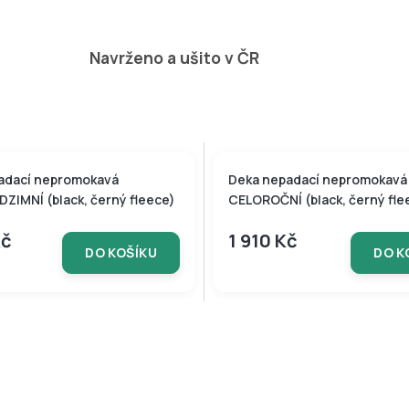
Navrženo a ušito v ČR
adací nepromokavá
Deka nepadací nepromokavá
ZIMNÍ (black, černý fleece)
CELOROČNÍ (black, černý fle
Kč
1 910 Kč
DO KOŠÍKU
DO K