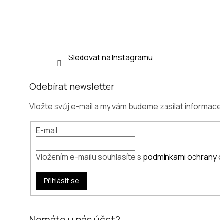
í
Sledovat na Instagramu
Odebírat newsletter
Vložte svůj e-mail a my vám budeme zasílat informa
E-mail
Vložením e-mailu souhlasíte s
podmínkami ochrany 
Přihlásit se
Nemáte u nás účet?