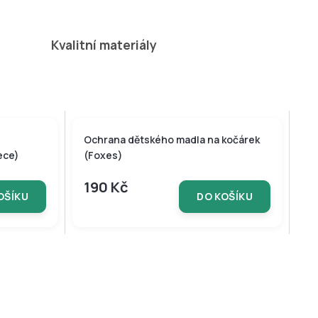
Kvalitní materiály
Ochrana dětského madla na kočárek
ece)
(Foxes)
190 Kč
OŠÍKU
DO KOŠÍKU