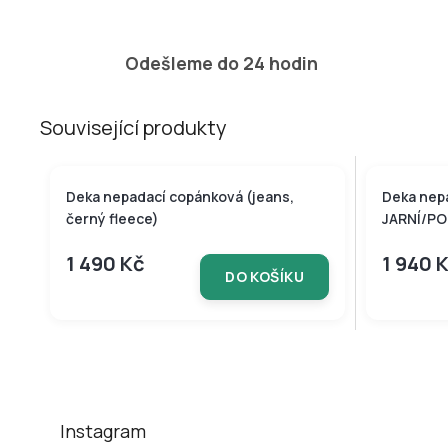
Odešleme do 24 hodin
Související produkty
Tip
Deka nepadací copánková (jeans,
Deka nep
černý fleece)
JARNÍ/POD
1 490 Kč
1 940 
DO KOŠÍKU
Z
á
p
a
t
Instagram