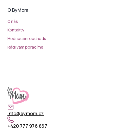
O ByMom
O nás
Kontakty
Hodnocení obchodu
Rádi vám poradíme
info@bymom.cz
+420 777 976 867