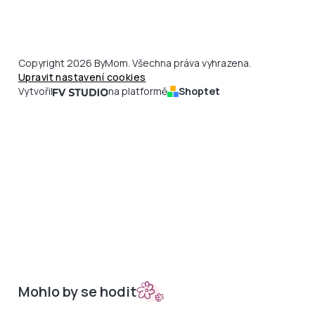
Copyright 2026 ByMom. Všechna práva vyhrazena.
Upravit nastavení cookies
Vytvořil
na platformě
Shoptet
Mohlo by se hodit
Sety do kočárků
Nepadací deky
Bambusová kolekce
Podložky
Doplňky
Merino podložky