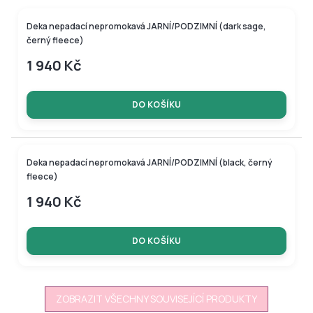
Deka nepadací nepromokavá JARNÍ/PODZIMNÍ (dark sage,
černý fleece)
1 940 Kč
DO KOŠÍKU
Tip
Deka nepadací nepromokavá JARNÍ/PODZIMNÍ (black, černý
fleece)
1 940 Kč
DO KOŠÍKU
ZOBRAZIT VŠECHNY SOUVISEJÍCÍ PRODUKTY