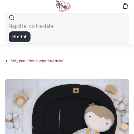
Přejít
na
obsah
Hledat
Sety podložky a nepadací deky