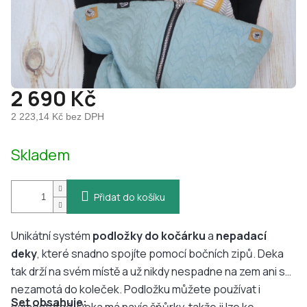
2 690 Kč
2 223,14 Kč bez DPH
Měrná
Skladem
cena:
Přidat do košíku
Unikátní systém
podložky do kočárku
a
nepadací
deky
, které snadno spojíte pomocí bočních zipů. Deka
tak drží na svém místě a už nikdy nespadne na zem ani se
nezamotá do koleček. Podložku můžete používat i
Set obsahuje: