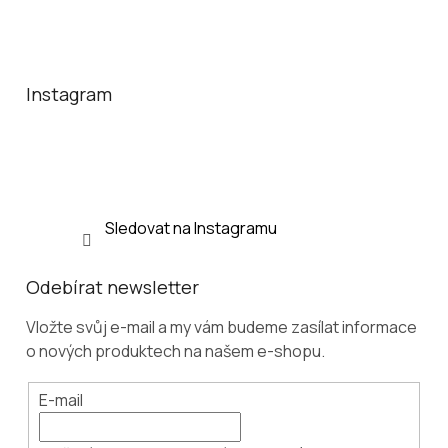
Z
á
p
a
Instagram
t
í
Sledovat na Instagramu
Odebírat newsletter
Vložte svůj e-mail a my vám budeme zasílat informace
o nových produktech na našem e-shopu.
E-mail