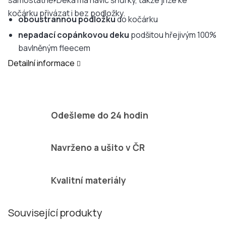
samostatně. Deka má navíc šňůrky, takže ji lze ke
kočárku přivázat i bez podložky.
oboustrannou podložku
do kočárku
nepadací copánkovou deku
podšitou hřejivým 100%
bavlněným fleecem
Detailní informace
Odešleme do 24 hodin
Navrženo a ušito v ČR
Kvalitní materiály
Související produkty