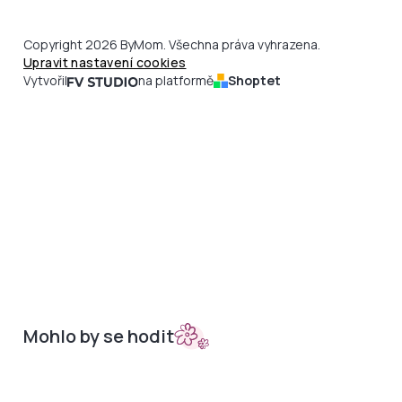
Copyright 2026 ByMom. Všechna práva vyhrazena.
Upravit nastavení cookies
Vytvořil
na platformě
Shoptet
Mohlo by se hodit
Sety do kočárků
Nepadací deky
Bambusová kolekce
Podložky
Doplňky
Merino podložky