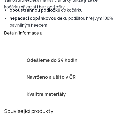
samostatně. Deka má navíc šňůrky, takže ji lze ke
kočárku přivázat i bez podložky.
oboustrannou podložku
do kočárku
nepadací copánkovou deku
podšitou hřejivým 100%
bavlněným fleecem
Detailní informace
Odešleme do 24 hodin
Navrženo a ušito v ČR
Kvalitní materiály
Související produkty