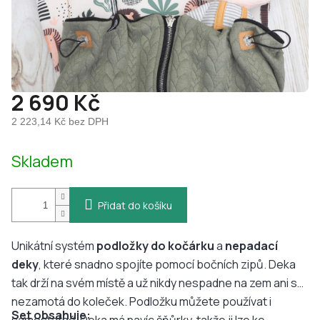
2 690 Kč
2 223,14 Kč bez DPH
Měrná
Skladem
cena:
Přidat do košíku
Unikátní systém
podložky do kočárku
a
nepadací
deky
, které snadno spojíte pomocí bočních zipů. Deka
tak drží na svém místě a už nikdy nespadne na zem ani se
nezamotá do koleček. Podložku můžete používat i
Set obsahuje: