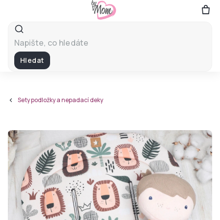
Přejít
na
obsah
Hledat
Sety podložky a nepadací deky