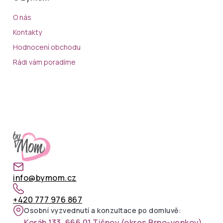
O nás
Kontakty
Hodnocení obchodu
Rádi vám poradíme
info@bymom.cz
+420 777 976 867
Osobní vyzvednutí a konzultace po domluvě:
Koráb 133, 666 01 Tišnov (okres Brno-venkov)