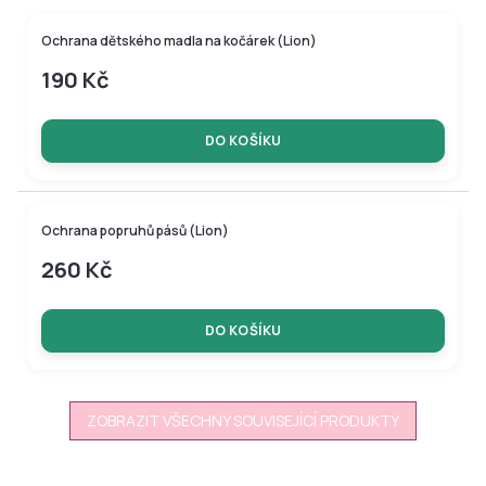
Ochrana dětského madla na kočárek (Lion)
190 Kč
DO KOŠÍKU
Ochrana popruhů pásů (Lion)
260 Kč
DO KOŠÍKU
ZOBRAZIT VŠECHNY SOUVISEJÍCÍ PRODUKTY
Z