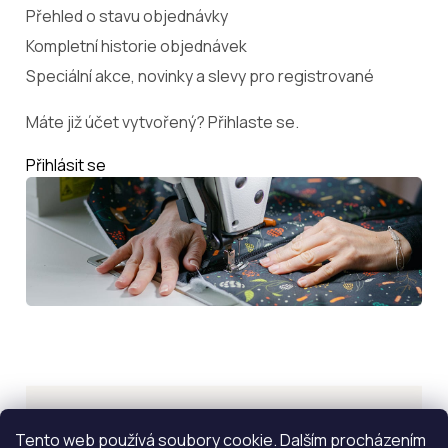
Přehled o stavu objednávky
Kompletní historie objednávek
Speciální akce, novinky a slevy pro registrované
Máte již účet vytvořený? Přihlaste se.
Přihlásit se
Inspirace
Tento web používá soubory cookie. Dalším procházením