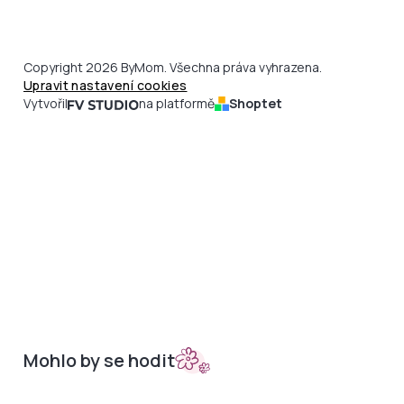
Copyright 2026 ByMom. Všechna práva vyhrazena.
Upravit nastavení cookies
Vytvořil
na platformě
Shoptet
Mohlo by se hodit
Sety do kočárků
Nepadací deky
Bambusová kolekce
Podložky
Doplňky
Merino podložky