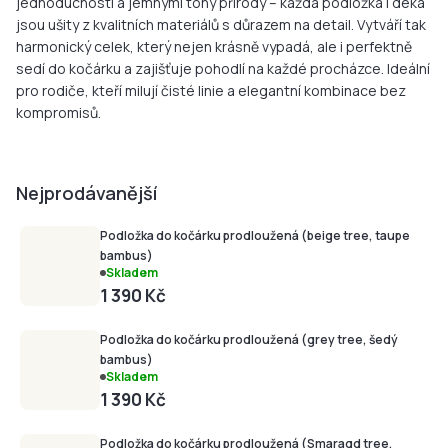
jednoduchostí a jemnými tóny přírody – každá podložka i deka
jsou ušity z kvalitních materiálů s důrazem na detail. Vytváří tak
harmonický celek, který nejen krásně vypadá, ale i perfektně
sedí do kočárku a zajišťuje pohodlí na každé procházce. Ideální
pro rodiče, kteří milují čisté linie a elegantní kombinace bez
kompromisů.
Nejprodávanější
Podložka do kočárku prodloužená (beige tree, taupe
bambus)
Skladem
1 390 Kč
Podložka do kočárku prodloužená (grey tree, šedý
bambus)
Skladem
1 390 Kč
Podložka do kočárku prodloužená (Smaragd tree,