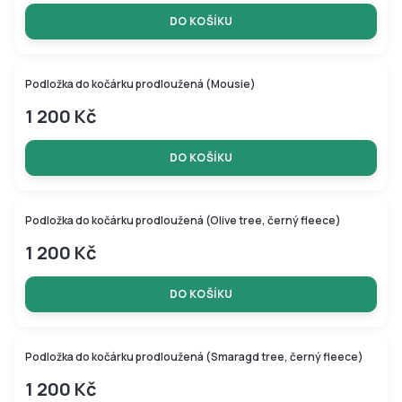
DO KOŠÍKU
Novinka
Podložka do kočárku prodloužená (Mousie)
1 200 Kč
DO KOŠÍKU
Podložka do kočárku prodloužená (Olive tree, černý fleece)
1 200 Kč
DO KOŠÍKU
Podložka do kočárku prodloužená (Smaragd tree, černý fleece)
1 200 Kč