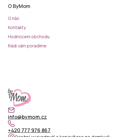
O ByMom
O nás
Kontakty
Hodnocení obchodu
Rádi vám poradíme
info@bymom.cz
+420 777 976 867
Osobní vyzvednutí a konzultace po domluvě: