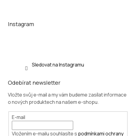
á
r
Z
d
á
á
n
a
p
k
c
a
o
Instagram
í
v
t
p
á
r
í
n
v
í
k
y
v
Sledovat na Instagramu
ý
p
i
s
Odebírat newsletter
u
Vložte svůj e-mail a my vám budeme zasílat informace
o nových produktech na našem e-shopu.
E-mail
Vložením e-mailu souhlasíte s
podmínkami ochrany