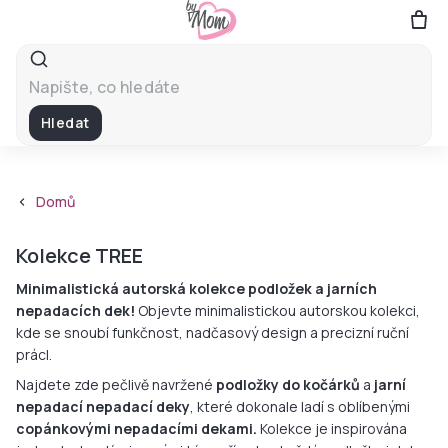
Přejít
na
obsah
Hledat
Domů
Kolekce TREE
Minimalistická autorská kolekce podložek a jarních
nepadacích dek!
Objevte minimalistickou autorskou kolekci,
kde se snoubí funkčnost, nadčasový design a precizní ruční
prácI.
Najdete zde pečlivě navržené
podložky do kočárků
a
jarní
nepadací nepadací deky
, které dokonale ladí s oblíbenými
copánkovými nepadacími dekami.
Kolekce je inspirována