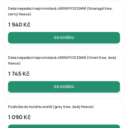
Deka nepadací nepromokavá JARNÍ/PODZIMNÍ (Smaragd tree,
černý fleece)
1 940 Kč
DO KOŠÍKU
Deka nepadací nepromokavá JARNÍ/PODZIMNÍ (Violet tree, šedý
–10 %
fleece)
1 745 Kč
DO KOŠÍKU
Podložka do kočárku kratší (grey tree, šedý fleece)
1 090 Kč