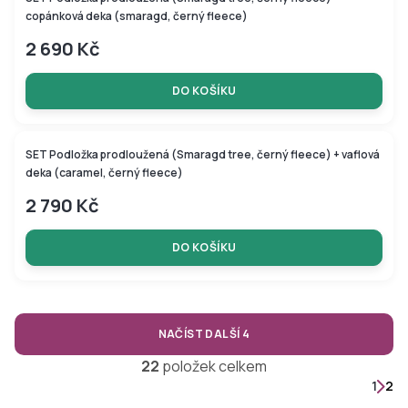
copánková deka (smaragd, černý fleece)
2 690 Kč
DO KOŠÍKU
SET Podložka prodloužená (Smaragd tree, černý fleece) + vaflová
deka (caramel, černý fleece)
2 790 Kč
DO KOŠÍKU
NAČÍST DALŠÍ 4
O
22
položek celkem
v
S
1
2
l
t